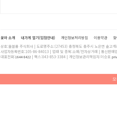
꽃마 소개
내가게 열기(입점안내)
개인정보처리방침
이용약관
찾
상호:올블룸 주식회사 | 도로명주소:(27453) 충청북도 충주시 노은면 솔고개로 
사업자등록번호:105-86-84013 | 업태 및 종목:소매/전자상거래 | 통신판매
대표전화:
| 팩스:043-853-3384 | 개인정보관리책임자:이승호
1644-8422
pr
모