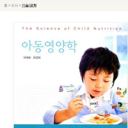
>
>
홈
도서
기술/공학