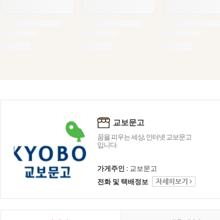
교보문고
꿈을 피우는 세상, 인터넷 교보문고
입니다.
가게주인 :
교보문고
전화 및 택배정보