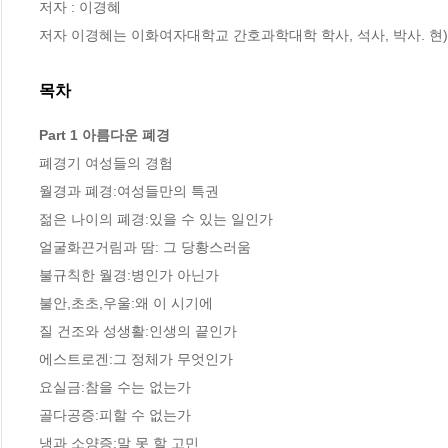
저자 : 이경혜

저자 이경혜는 이화여자대학교 간호과학대학 학사, 석사, 박사. 
목차
Part 1 아름다운 폐경
폐경기 여성들의 경험

월경과 폐경:여성들만의 특권

젊은 나이의 폐경:있을 수 있는 일인가

얼굴화끈거림과 땀: 그 당황스러움

불규칙한 월경:병인가 아닌가

불안,초초,우울:왜 이 시기에

질 건조와 성생활:인생의 끝인가

에스트로겐:그 정체가 무엇인가

요실금:참을 수는 없는가

골다공증:피할 수 없는가
