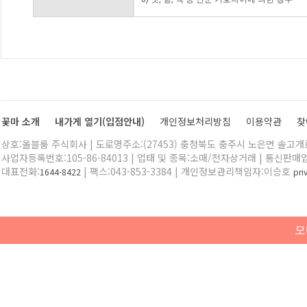
꽃마 소개
내가게 열기(입점안내)
개인정보처리방침
이용약관
찾
상호:올블룸 주식회사 | 도로명주소:(27453) 충청북도 충주시 노은면 솔고개로 
사업자등록번호:105-86-84013 | 업태 및 종목:소매/전자상거래 | 통신판매
대표전화:
| 팩스:043-853-3384 | 개인정보관리책임자:이승호
1644-8422
pr
모