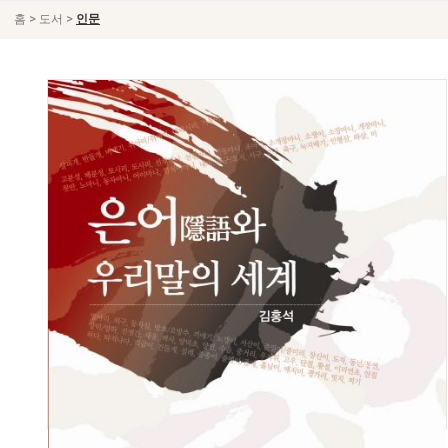
>
>
홈
도서
인문