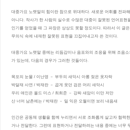
대중가요 노랫말의 힘이란 참으로 위대하다. 새로운 어휘를 전파해
아니다. 작사가 한 사람의 실수로 수많은 대중이 잘못된 언어표현을
인기를 얻었을 때 그 파장은 상상도 못할 정도이다. 따라서 이 글
무의식 속에 내재한 잘못된 표현을 끄집어내고자 쓴 것이다.

대중가요 노랫말 중에는 리듬감이나 음표와의 조응을 위해 조음소의 역
가 있는데, 다음의 경우가 그러한 것들이다.

목포의 눈물 / 이난영 － 부두의 새악시 아롱 젖은 옷자락

박달재 사연 / 박재란 － 곱게 웃던 검은 머리 새악시

우리 애인은 올드 미스 / 최희준 － 강짜 새암이 이만 저만

산 너머 남촌에는 / 박재란 － 밀 익은 오월이면 보리 내음새

인간은 공동체 생활을 함께 누리면서 서로 조화롭게 살고자 협력한
거나 전달한다. 그런데 표현하거나 전달하려는 내용 중에는 너무 