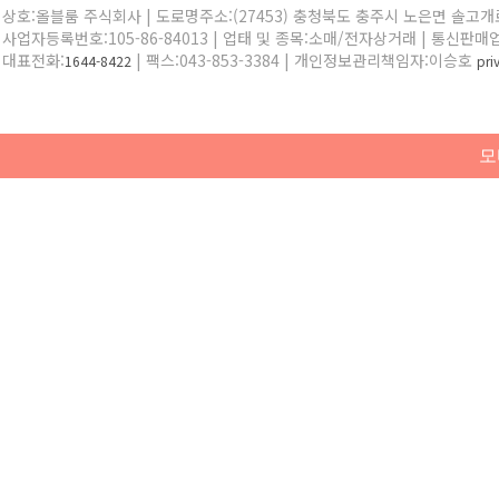
상호:올블룸 주식회사 | 도로명주소:(27453) 충청북도 충주시 노은면 솔고개로 
사업자등록번호:105-86-84013 | 업태 및 종목:소매/전자상거래 | 통신판매
대표전화:
| 팩스:043-853-3384 | 개인정보관리책임자:이승호
1644-8422
pr
모