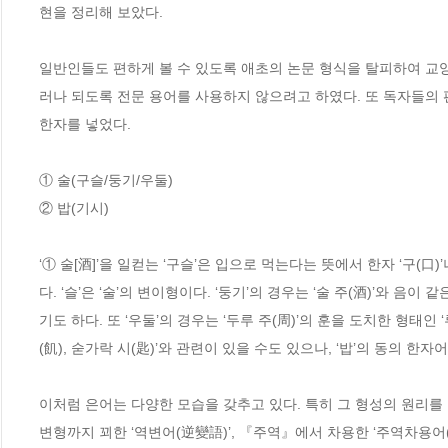
현을 정리해 보았다. 

일반인들도 편하게 볼 수 있도록 애초의 논문 형식을 탈피하여 교양
러나 되도록 전문 용어를 사용하지 않으려고 하였다. 또 독자들의 편
한자를 넣었다.

① 술(구슬/둥기/우둘)

② 밥(기시)

‘① 술[酒]’을 일컫는 ‘구슬’은 입으로 먹는다는 뜻에서 한자 ‘구(口
다. ‘슬’은 ‘술’의 변이형이다. ‘둥기’의 경우는 ‘술 주(酒)’와 음
기도 하다. 또 ‘우둘’의 경우는 ‘두루 주(周)’의 훈을 도치한 형태인 ‘루
(飢), 숟가락 시(匙)’와 관련이 있을 수도 있으나, ‘밥’의 동의 한자어
이처럼 은어는 다양한 모습을 갖추고 있다. 특히 그 형성의 원리를 중
변형까지 꾀한 ‘역변어(逆變語)’, 『주역』에서 차용한 ‘주역차용어(