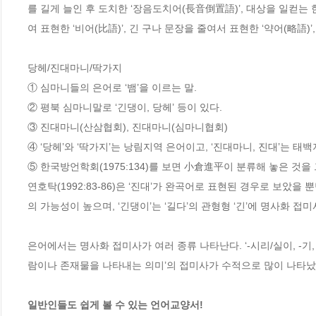
를 길게 늘인 후 도치한 ‘장음도치어(長音倒置語)’, 대상을 일컫는
여 표현한 ‘비어(比語)’, 긴 구나 문장을 줄여서 표현한 ‘약어(略語)’
당헤/진대마니/딱가지

① 심마니들의 은어로 ‘뱀’을 이르는 말.

② 평북 심마니말로 ‘긴댕이, 당헤’ 등이 있다.

③ 진대마니(산삼협회), 진대마니(심마니협회) 

④ ‘당헤’와 ‘딱가지’는 낭림지역 은어이고, ‘진대마니, 진대’는 태백
⑤ 한국방언학회(1975:134)를 보면 小倉進平이 분류해 놓은 것
연호탁(1992:83-86)은 ‘진대’가 완곡어로 표현된 경우로 보았
의 가능성이 높으며, ‘긴댕이’는 ‘길다’의 관형형 ‘긴’에 명사화 접미사
은어에서는 명사화 접미사가 여러 종류 나타난다. ‘-시리/실이, -기,
람이나 존재물을 나타내는 의미’의 접미사가 수적으로 많이 나타났다.
일반인들도 쉽게 볼 수 있는 언어교양서!