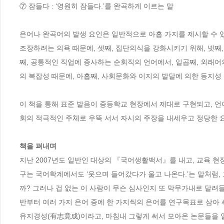
⑦ 잠들다 : ‘영원히 잠들다.’를 완곡하게 이르는 말

은어나 완곡어의 발생 요인은 일반적으로 아홉 가지를 제시할 수 있
조장하려는 의욕 때문에, 셋째, 집단의식을 강화시키기 위해, 넷째,
째, 공통적인 직업에 종사하는 순회직의 언어에서, 일곱째, 외래어
의 복잡성 때문에, 아홉째, 사회문화와 이지의 발달에 의한 동지성 
이 책을 통해 표준 발음이 중등학교 현장에서 제대로 구현되고, 
회의 적극적인 주체로 우뚝 서서 자시의 주장을 내세우고 정당한 요
책을 펴내며
지난 2007년도 일반인 대상의 『국어생활백서』를 내고, 교육 현
구는 국어학계에서도 ‘웃으며 들어갔다가 울고 나온다.’는 말처럼,
까? 그러나 겁 없는 이 사람이 무슨 심사인지 또 막무가내로 달려들
반부터 여러 가지 은어 중에 한 가지씩의 은어를 연구목표로 삼아 써
유지경성(有志竟成)이라고, 마침내 그렇게 써서 모아온 논문들을 일