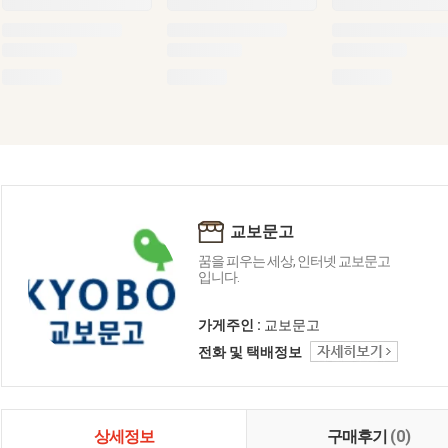
교보문고
꿈을 피우는 세상, 인터넷 교보문고
입니다.
가게주인 :
교보문고
전화 및 택배정보
상세정보
구매후기
(0)