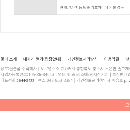
8) 맛, 향, 색 등 단순 기호차이에 의한 경우
꽃마 소개
내가게 열기(입점안내)
개인정보처리방침
이용약관
찾
상호:올블룸 주식회사 | 도로명주소:(27453) 충청북도 충주시 노은면 솔고개로 
사업자등록번호:105-86-84013 | 업태 및 종목:소매/전자상거래 | 통신판매
대표전화:
| 팩스:043-853-3384 | 개인정보관리책임자:이승호
1644-8422
pr
모