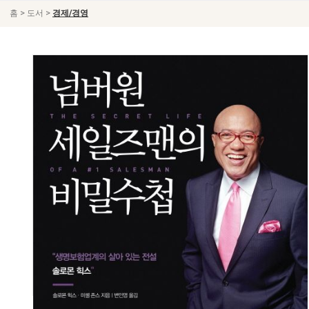
>
>
홈
도서
경제/경영