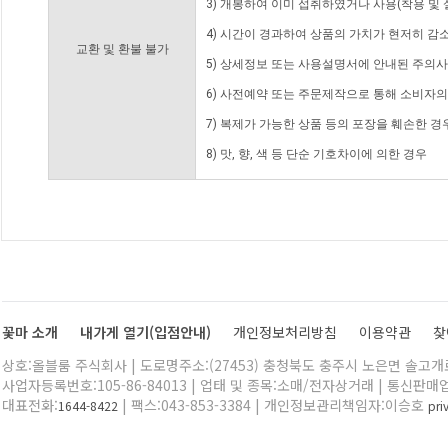
3) 개봉하여 이미 섭취하였거나 사용(착용 및 
4) 시간이 경과하여 상품의 가치가 현저히 감
교환 및 환불 불가
5) 상세정보 또는 사용설명서에 안내된 주의사
6) 사전예약 또는 주문제작으로 통해 소비자
7) 복제가 가능한 상품 등의 포장을 훼손한 경
8) 맛, 향, 색 등 단순 기호차이에 의한 경우
꽃마 소개
내가게 열기(입점안내)
개인정보처리방침
이용약관
찾
상호:올블룸 주식회사 | 도로명주소:(27453) 충청북도 충주시 노은면 솔고개로 
사업자등록번호:105-86-84013 | 업태 및 종목:소매/전자상거래 | 통신판매
대표전화:
| 팩스:043-853-3384 | 개인정보관리책임자:이승호
1644-8422
pr