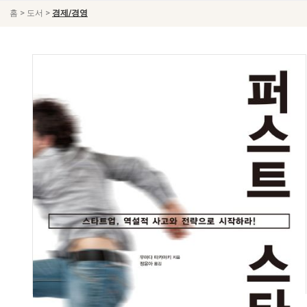
>
>
홈
도서
경제/경영