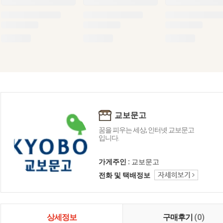
교보문고
꿈을 피우는 세상, 인터넷 교보문고
입니다.
가게주인 :
교보문고
전화 및 택배정보
상세정보
구매후기
(0)