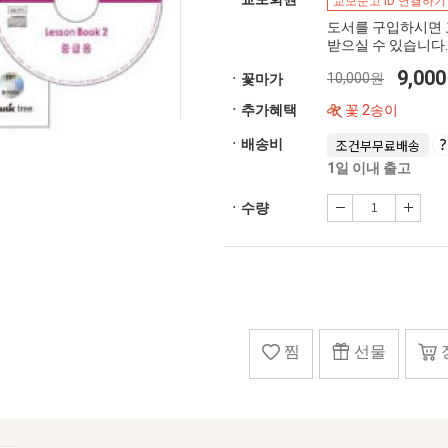
교보문고 ID 연결하기
도서를 구입하시면 
받으실 수 있습니다.
9,00
10,000원
ㆍ꽃마가
ㆍ추가혜택
꽃 2송이
ㆍ배송비
조건부무료배송
1일 이내 출고
ㆍ수량
찜
선물