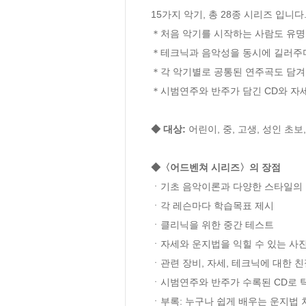
15가지 악기, 총 28종 시리즈 입니다.  
＊처음 악기를 시작하는 사람도 유명한
＊테크닉과 음악성을 동시에 길러주며
＊각 악기별로 공통된 연주곡도 담겨
＊시범연주와 반주가 담긴 CD와 자세
◆ 대상:
 어린이, 중, 고생, 성인 초
◆〈어드벤쳐 시리즈〉의 장점 
ㆍ기초 음악이론과 다양한 스타일의 
ㆍ각 레슨마다 학습목표 제시

ㆍ클리닉을 위한 중간 테스트

ㆍ자세와 운지법을 익힐 수 있는 사진
ㆍ관련 장비, 자세, 테크닉에 대한 친
ㆍ시범연주와 반주가 수록된 CD로 
ㆍ부록: 누구나 쉽게 배우는 운지법 