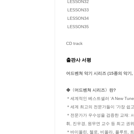
 LESSON32

 LESSON33

 LESSON34

 LESSON35

CD track
출판사 서평
어드벤쳐 악기 시리즈 (15종의 악기, 총
◆〈어드벤쳐 시리즈〉란?
＊세계적인 베스트셀러 ‘A New Tune 
＊세계 최고의 전문가들이 ‘가장 쉽고,
＊전문가가 우수성을 검증한 교재: 서
휘, 진우경, 원무연 교수 등 최고 권위
＊바이올린, 첼로, 비올라, 플루트, 트