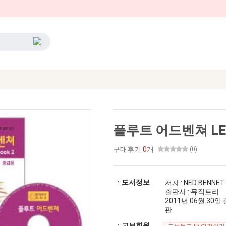
플루트 어드벤쳐 LES
구매후기
0
개
(0)
ㆍ도서정보
저자 : NED BENNET
출판사 : 뮤직트리
2011년 06월 30일 출간
판
ㆍ교보회원