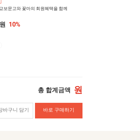
교보문고와 꽃마의 회원혜택을 함께
0원
10%
원
총 합계금액
장바구니 담기
바로 구매하기