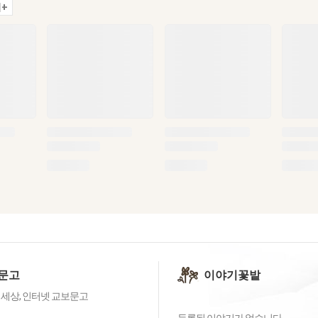
+
문고
이야기꽃밭
 세상, 인터넷 교보문고