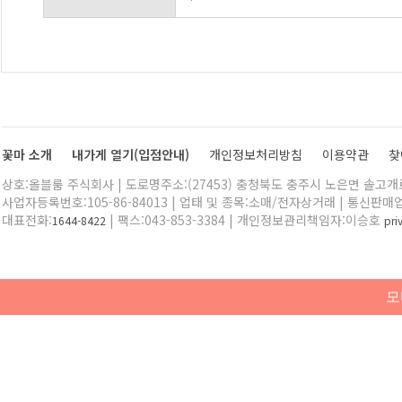
꽃마 소개
내가게 열기(입점안내)
개인정보처리방침
이용약관
찾
상호:올블룸 주식회사 | 도로명주소:(27453) 충청북도 충주시 노은면 솔고개로 
사업자등록번호:105-86-84013 | 업태 및 종목:소매/전자상거래 | 통신판매
대표전화:
| 팩스:043-853-3384 | 개인정보관리책임자:이승호
1644-8422
pr
모