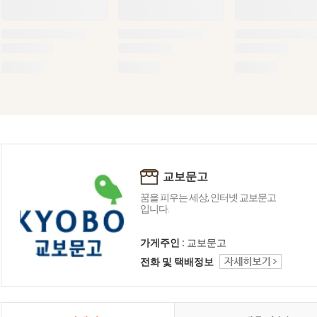
교보문고
꿈을 피우는 세상, 인터넷 교보문고
입니다.
가게주인 :
교보문고
전화 및 택배정보