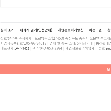
꽃마 소개
내가게 열기(입점안내)
개인정보처리방침
이용약관
찾
상호:올블룸 주식회사 | 도로명주소:(27453) 충청북도 충주시 노은면 솔고개로 
사업자등록번호:105-86-84013 | 업태 및 종목:소매/전자상거래 | 통신판매
대표전화:
| 팩스:043-853-3384 | 개인정보관리책임자:이승호
1644-8422
pr
모