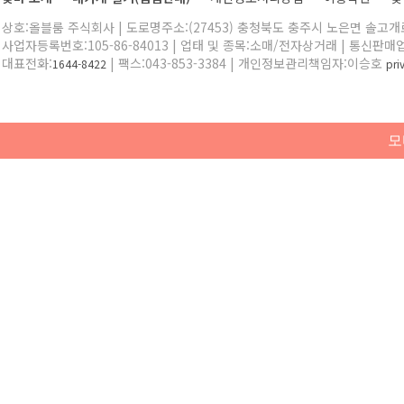
상호:올블룸 주식회사 | 도로명주소:(27453) 충청북도 충주시 노은면 솔고개로 
사업자등록번호:105-86-84013 | 업태 및 종목:소매/전자상거래 | 통신판매
대표전화:
| 팩스:043-853-3384 | 개인정보관리책임자:이승호
1644-8422
pr
모