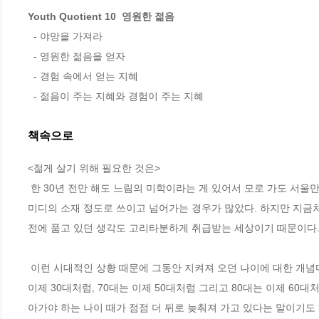
Youth Quotient 10  영원한 젊음
  - 야망을 가져라  

  - 영원한 젊음을 얻자 

  - 경험 속에서 얻는 지혜  

  - 젊음이 주는 지혜와 경험이 주는 지혜
책속으로
<젊게 살기 위해 필요한 것은>
 한 30년 전만 해도 느림의 미학이라는 게 있어서 모로 가도 서울만 가면 된다는 말처럼 급할 게 별로 없던 시절도 있었다. 느려터진 행동은 그저 코
미디의 소재 정도로 쓰이고 넘어가는 경우가 많았다. 하지만 지금처
전에 품고 있던 생각도 고리타분하게 취급받는 세상이기 때문이다.
 이런 시대적인 상황 때문에 그동안 지켜져 오던 나이에 대한 개념마저 송두리째 뒤엎어야 하는 사회적인 압박을 곳곳에서 받기 시작했다. 50대는 
이제 30대처럼, 70대는 이제 50대처럼 그리고 80대는 이제 60
아가야 하는 나이 때가 점점 더 뒤로 늦춰져 가고 있다는 말이기도