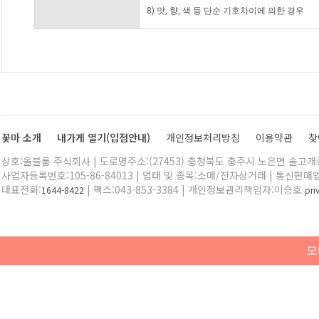
8) 맛, 향, 색 등 단순 기호차이에 의한 경우
꽃마 소개
내가게 열기(입점안내)
개인정보처리방침
이용약관
찾
상호:올블룸 주식회사 | 도로명주소:(27453) 충청북도 충주시 노은면 솔고개로 
사업자등록번호:105-86-84013 | 업태 및 종목:소매/전자상거래 | 통신판매
대표전화:
| 팩스:043-853-3384 | 개인정보관리책임자:이승호
1644-8422
pr
모