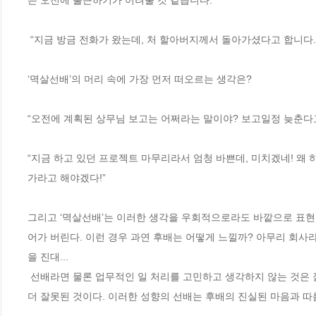
은 오전에 출근하기가 어려울 것 같습니다.”

 “지금 방금 전화가 왔는데, 처 할아버지께서 돌아가셨다고 합니다.”

‘멱살선배’의 머리 속에 가장 먼저 떠오르는 생각은?

“오전에 계획된 상무님 보고는 어쩌라는 말이야? 보고일정 늦춘다고 하
“지금 하고 있던 프로젝트 마무리라서 엄청 바쁜데, 미치겠네! 왜 
가라고 해야겠다!”  

그리고 ‘멱살선배’는 이러한 생각을 우회적으로라도 바깥으로 표현
어가 버린다. 이런 경우 과연 후배는 어떻게 느낄까? 아무리 회사
을 진대... 

 선배라면 물론 업무적인 일 처리를 고민하고 생각하지 않는 것은 잘못된 것이지만 그 이전에 후배가 어떤 심리상태일지를 고민하지 않는 선배는 
더 잘못된 것이다. 이러한 성향의 선배는 후배의 진실된 마음과 따