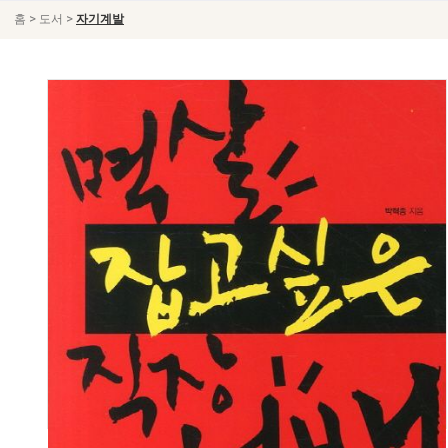
>
>
홈
도서
자기계발