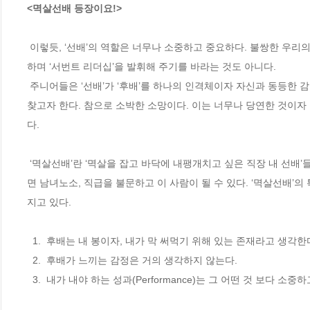
<멱살선배 등장이요!>
 이렇듯, ‘선배’의 역할은 너무나 소중하고 중요하다. 불쌍한 우리의 주니어들은 ‘선배’가 역할을 제대로 해주는 것을 바라지도 않고, 무언가를 희생
하며 ‘서번트 리더십’을 발휘해 주기를 바라는 것도 아니다. 
 주니어들은 ‘선배’가 ‘후배’를 하나의 인격체이자 자신과 동등한 감정을 가지는 사람임을 인정받고  싶어 하며 더 나아가 회사생활 속에서 희망을 
찾고자 한다. 참으로 소박한 소망이다. 이는 너무나 당연한 것이자
다. 
 ‘멱살선배’란 ‘멱살을 잡고 바닥에 내팽개치고 싶은 직장 내 선배’들을 모두 통칭하며, 직장 내에 자신이 직접 일을 지시하는 후배가 있는 사람이라
면 남녀노소, 직급을 불문하고 이 사람이 될 수 있다. ‘멱살선배’
지고 있다. 
  1.  후배는 내 봉이자, 내가 막 써먹기 위해 있는 존재라고 생각한
  2.  후배가 느끼는 감정은 거의 생각하지 않는다.
  3.  내가 내야 하는 성과(Performance)는 그 어떤 것 보다 소