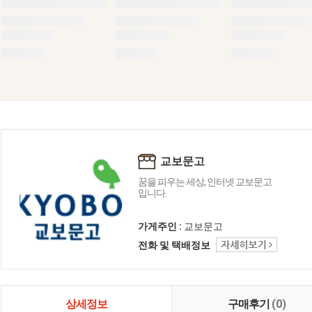
교보문고
꿈을 피우는 세상, 인터넷 교보문고
입니다.
가게주인 :
교보문고
전화 및 택배정보
상세정보
구매후기
(0)