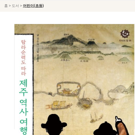
>
>
홈
도서
어린이(초등)