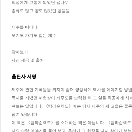
백성에게 고통이 되었던 귤나무

종류도 많고 양도 많았던 공물들

제주를 떠나다

오기도 가기도 힘든 제주

찾아보기

사진 제공 및 출처
출판사 서평
제주에 관한 기록들을 뒤지며 좀더 생생하게 역사를 이야기할 방법
목사를 지냈던 이형상이 제주도를 순력한 뒤 그 일을 화공에게 시
펴보는 일입니다. 《탐라순력도》에는 당시 제주의 세 고을은 물론
담겨 있습니다. 

이 책은 《탐라순력도》를 소개하는 책은 아닙니다. 《탐라순력도》
사의 순력 이야기를 들어 보고, 우리가 그 현장을 다시 찾아가 보는