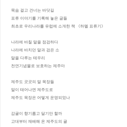
목숨 걸고 건너는 바닷길

표류 이야기를 기록해 놓은 글들

최초로 우리나라를 유럽에 소개한 책 《하멜 표류기》

나라에 바칠 말을 점검하다

나라에 바치던 말과 검은 소

말을 다루는 테우리

천연기념물로 보호하는 제주마

제주도 곳곳의 말 목장들

말이 태어나면 제주도로

제주도 목장은 어떻게 운영되었나

감귤이 향기롭고 달기만 할까

고대부터 재배해 온 제주도의 귤
