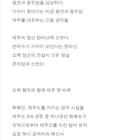
용연과 용두암을 감상하다

가까이 찾아가는 비경 용연과 용두암

제주를 대표하는 으뜸 경치들

제주의 명산 한라산에 오르다

은하수가 가까이 보인다는 한라산

오백 장군의 전설이 깃든 영실

존자암과 산천단

순력 행차와 함께 제주 한 바퀴

화북진, 제주도를 지키는 방어 시설들

제주도 2대 관문 중 하나였던 화북포구

외적으로부터 제주도를 지킨 방어 유적

김정 목사 공덕비와 해신사
