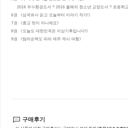
     2016 우수환경도서 ? 2016 올해의 청소년 교양도서 ? 초등학교 4학년 국어교과서 수록

6권 《삼국유사 읽고 오늘부터 이야기 작가!》

7권 《종교 탓이 아니에요》

8권 《오늘도 대한민국은 이상기후입니다!》

9권 《탐라순력도 따라 제주 역사 여행》
구매후기