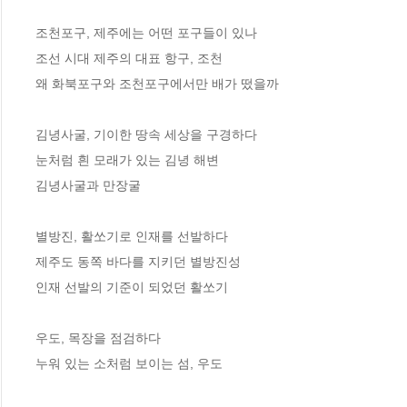
조천포구, 제주에는 어떤 포구들이 있나

조선 시대 제주의 대표 항구, 조천

왜 화북포구와 조천포구에서만 배가 떴을까

김녕사굴, 기이한 땅속 세상을 구경하다

눈처럼 흰 모래가 있는 김녕 해변 

김녕사굴과 만장굴

별방진, 활쏘기로 인재를 선발하다

제주도 동쪽 바다를 지키던 별방진성

인재 선발의 기준이 되었던 활쏘기

우도, 목장을 점검하다

누워 있는 소처럼 보이는 섬, 우도
