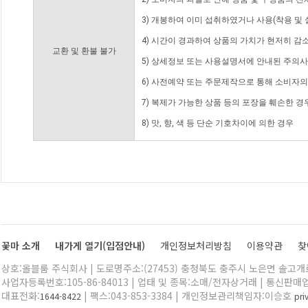
3) 개봉하여 이미 섭취하였거나 사용(착용 및 
4) 시간이 경과하여 상품의 가치가 현저히 감
교환 및 환불 불가
5) 상세정보 또는 사용설명서에 안내된 주의사
6) 사전예약 또는 주문제작으로 통해 소비자
7) 복제가 가능한 상품 등의 포장을 훼손한 경
8) 맛, 향, 색 등 단순 기호차이에 의한 경우
꽃마 소개
내가게 열기(입점안내)
개인정보처리방침
이용약관
찾
상호:올블룸 주식회사 | 도로명주소:(27453) 충청북도 충주시 노은면 솔고개로 
사업자등록번호:105-86-84013 | 업태 및 종목:소매/전자상거래 | 통신판매
대표전화:
| 팩스:043-853-3384 | 개인정보관리책임자:이승호
1644-8422
pr