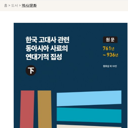
>
>
홈
도서
역사/문화