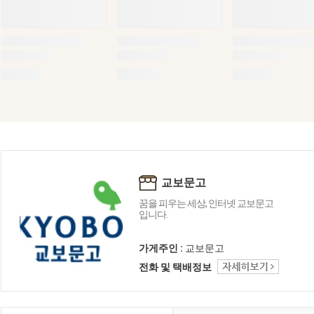
교보문고
꿈을 피우는 세상, 인터넷 교보문고
입니다.
가게주인 :
교보문고
전화 및 택배정보