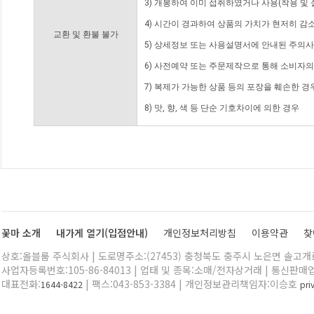
3) 개봉하여 이미 섭취하였거나 사용(착용 및 
4) 시간이 경과하여 상품의 가치가 현저히 감
교환 및 환불 불가
5) 상세정보 또는 사용설명서에 안내된 주의사
6) 사전예약 또는 주문제작으로 통해 소비자
7) 복제가 가능한 상품 등의 포장을 훼손한 경
8) 맛, 향, 색 등 단순 기호차이에 의한 경우
꽃마 소개
내가게 열기(입점안내)
개인정보처리방침
이용약관
찾
상호:올블룸 주식회사 | 도로명주소:(27453) 충청북도 충주시 노은면 솔고개로 
사업자등록번호:105-86-84013 | 업태 및 종목:소매/전자상거래 | 통신판매
대표전화:
| 팩스:043-853-3384 | 개인정보관리책임자:이승호
1644-8422
pr