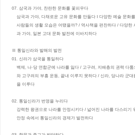
07. 삼국과 가야, 찬란한 문화를 꽃피우다

    삼국과 가야, 다채로운 고유 문화를 만들다 I 다양한 예술 문화를 남기다 / 삼국 시대

    사람들의 생활 모습은 어땠을까? / 역사책을 편찬하다 / 다양한 사상이 퍼지다 / 삼국

    과 가야, 일본 고대 문화 발전에 이바지하다

Ⅲ 통일신라와 발해의 발전

01. 신라가 삼국을 통일하다 

    백제, 나·당 연합군에 나라를 잃다 / 고구려, 지배층의 권력 다툼으로 멸망하다 / 백제

    와 고구려의 부흥 운동, 끝내 이루지 못하다 / 신라, 당나라 군대를 몰아내고 삼국 통일

    을 이루다

02. 통일신라가 번영을 누리다 

    강력한 왕권으로 나라를 안정시키다 / 넓어진 나라를 다스리기 위해 제도를 정비하다 /

    안정 속에서 통일신라의 경제가 발전하다

03. 학문과 종교가 발달하다
