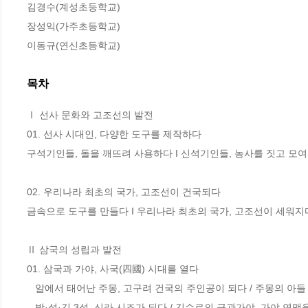
김경수(계성초등학교)

장성익(가주초등학교)

이동규(연신초등학교)
목차
Ⅰ 선사 문화와 고조선의 발전

01. 선사 시대인, 다양한 도구를 제작하다

구석기인들, 돌을 깨뜨려 사용하다 I 신석기인들, 농사를 짓고 모여
02. 우리나라 최초의 국가, 고조선이 건국되다 

금속으로 도구를 만들다 I 우리나라 최초의 국가, 고조선이 세워지다
Ⅱ 삼국의 성립과 발전

01. 삼국과 가야, 사국(四國) 시대를 열다 

   알에서 태어난 주몽, 고구려 건국의 주인공이 되다 / 주몽의 아들 온조, 백제를 세우다 /

   박·석·김 3성, 신라 시조가 되다 / 김수로의 금관가야, 가야 연맹을 주도하다 고구려, 강     국으로 군림하다 
