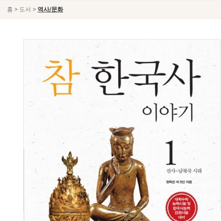
>
>
홈
도서
역사/문화