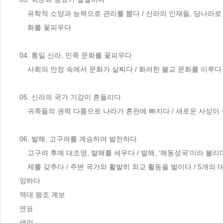
    유학적 소양과 능력으로 관리를 뽑다 / 신라의 인재들, 당나라로 유학을 가다 / 불교문

    화를 꽃피우다

04. 통일 신라, 민족 문화를 꽃피우다 

    사회의 안정 속에서 문화가 살찌다 / 화려한 불교 문화를 이루다

05. 신라의 국가 기강이 흔들리다 

    귀족들의 권력 다툼으로 나라가 혼란에 빠지다 / 새로운 사상이 유행하다

06. 발해, 고구려를 계승하여 발전하다 

    고구려 후예 대조영, 발해를 세우다 / 발해, ‘해동성국’이라 불리다 / 독자적인 국가 체

    제를 갖추다 / 주변 국가와 활발히 외교 활동을 벌이다 / 5개의 대외교통로를 개척하       다 / 독창적인 발해 문화를 이루다 / 거란의 침략으로 멸
망하다

역대 왕조 계보 

연표 

색인 
