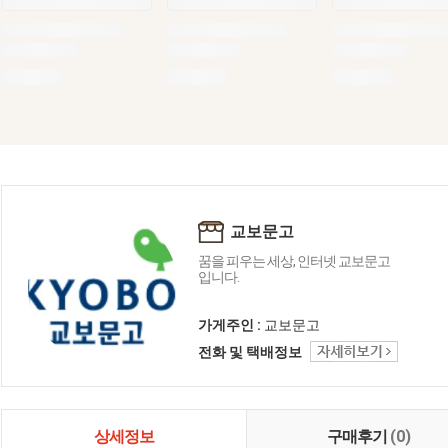
교보문고
꿈을 피우는 세상, 인터넷 교보문고
입니다.
가게주인 :
교보문고
전화 및 택배정보
상세정보
구매후기
(0)