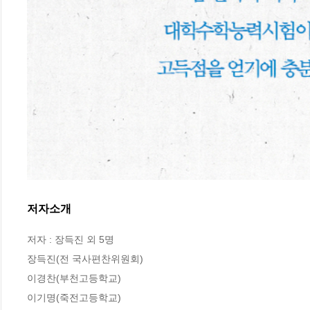
저자소개
저자 : 장득진 외 5명

장득진(전 국사편찬위원회)

이경찬(부천고등학교)

이기명(죽전고등학교)
