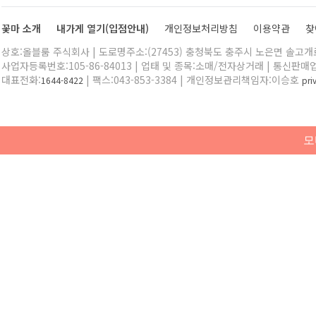
꽃마 소개
내가게 열기(입점안내)
개인정보처리방침
이용약관
찾
상호:올블룸 주식회사 | 도로명주소:(27453) 충청북도 충주시 노은면 솔고개로 
사업자등록번호:105-86-84013 | 업태 및 종목:소매/전자상거래 | 통신판매
대표전화:
| 팩스:043-853-3384 | 개인정보관리책임자:이승호
1644-8422
pr
모