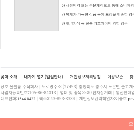
6) 사전예약 또는 주문제작으로 통해 소비자
7) 복제가 가능한 상품 등의 포장을 훼손한 경
8) 맛, 향, 색 등 단순 기호차이에 의한 경우
꽃마 소개
내가게 열기(입점안내)
개인정보처리방침
이용약관
찾
상호:올블룸 주식회사 | 도로명주소:(27453) 충청북도 충주시 노은면 솔고개로 
사업자등록번호:105-86-84013 | 업태 및 종목:소매/전자상거래 | 통신판매
대표전화:
| 팩스:043-853-3384 | 개인정보관리책임자:이승호
1644-8422
pr
모