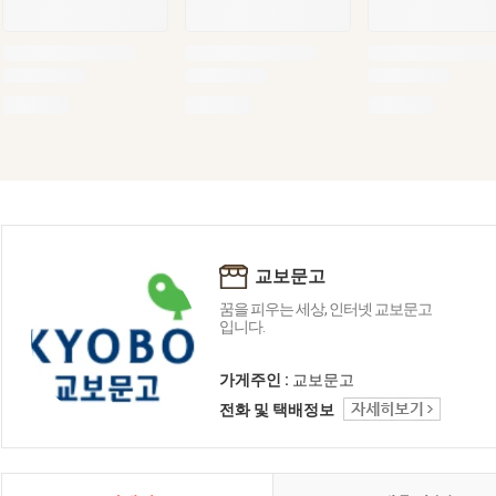
교보문고
꿈을 피우는 세상, 인터넷 교보문고
입니다.
가게주인 :
교보문고
전화 및 택배정보