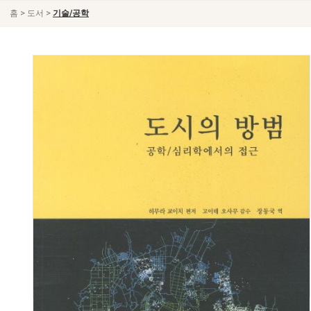
>
>
홈
도서
기술/공학