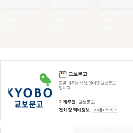
교보문고
꿈을 피우는 세상, 인터넷 교보문고
입니다.
가게주인 :
교보문고
전화 및 택배정보