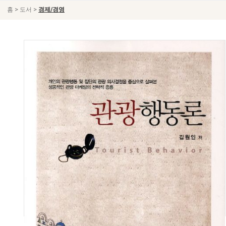
>
>
홈
도서
경제/경영