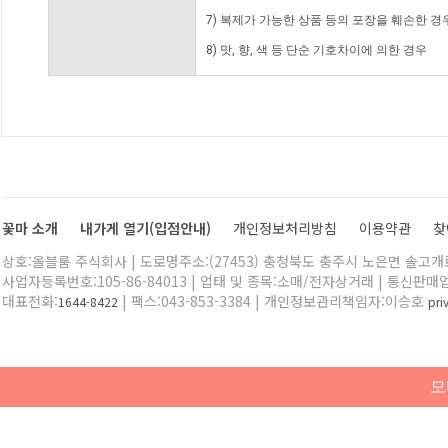
7) 복제가 가능한 상품 등의 포장을 훼손한 경
8) 맛, 향, 색 등 단순 기호차이에 의한 경우
꽃마 소개
내가게 열기(입점안내)
개인정보처리방침
이용약관
찾
상호:올블룸 주식회사 | 도로명주소:(27453) 충청북도 충주시 노은면 솔고개로 
사업자등록번호:105-86-84013 | 업태 및 종목:소매/전자상거래 | 통신판매
대표전화:
| 팩스:043-853-3384 | 개인정보관리책임자:이승호
1644-8422
pr
모