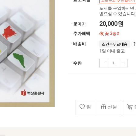
교보문고 ID 연결하기
도서를 구입하시면 
받으실 수 있습니다.
20,000원
ㆍ꽃마가
ㆍ추가혜택
꽃 3송이
ㆍ배송비
조건부무료배송
1일 이내 출고
ㆍ수량
찜
선물