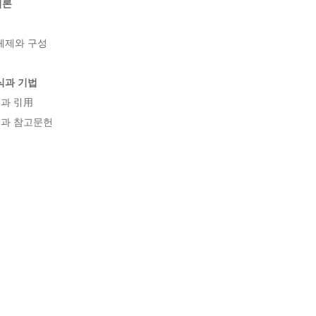
법론
제와 구성

식과 기법
과 引用

석과 참고문헌
