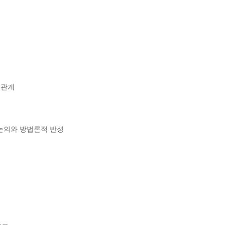
관계

논의와 방법론적 반성
