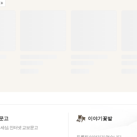
+
문고
이야기꽃밭
 세상, 인터넷 교보문고