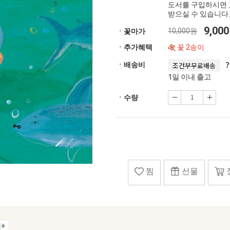
도서를 구입하시면 
받으실 수 있습니다.
9,00
10,000원
ㆍ꽃마가
ㆍ추가혜택
꽃 2송이
ㆍ배송비
조건부무료배송
1일 이내 출고
ㆍ수량
찜
선물
+