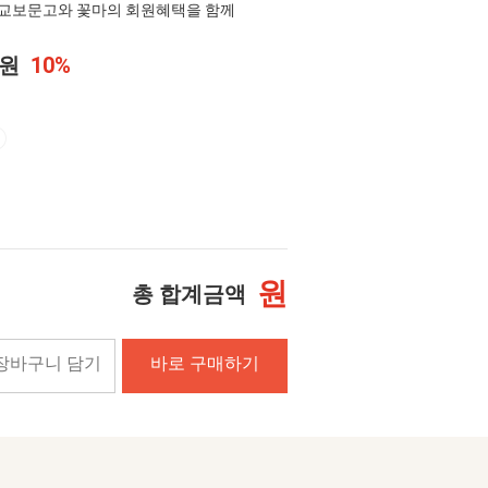
교보문고와 꽃마의 회원혜택을 함께
0원
10%
원
총 합계금액
장바구니 담기
바로 구매하기