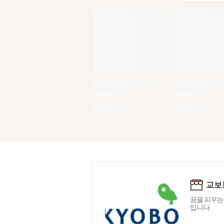
교보
꿈을 피우는
입니다.