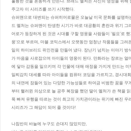
훌륭한 것을 혼동하게 만든다. 브래드 멜처는 자신의 명성을 위해 
주고자 이 시리즈를 쓰기 시작했다.

슈퍼맨으로 대변되는 슈퍼히어로물은 오늘날 미국 문화를 설명하는 
드 멜처는 슈퍼맨이 탄생한 시기가 바로 대공황의 혼란과 위기 그리
어로가 등장하게 된 것은 시대를 구할 영웅을 사람들이 ‘필요’로 했
웅’으로 부르며, 마블 코믹스에서 오랫동안 엄청난 작품들을 그려
일의 하이브리드 위인전을 만들어 냈다. 장난기 넘치는 이야기 방
가 마음을 사로잡으며 아이들의 영웅이 된다. 만화라는 장르는 얼
에 닿아 감동을 일으키며 각 인물에 대해 애정을 가지게 만드는 미덕
일찌감치 대세를 따라 아이들을 컴퓨터 코딩을 가르치고, 경시대회
의 내면에 잠들어 있는 다양한 가능성들로 하여금 비범한 꿈을 꾸게
부터 핼러윈 의상으로 늘 공주 복장을 했던 딸이 멜처가 쓴 책을 
푹 빠져 유행을 따르는 것이 최고의 가치관이라는 위기에 빠진 우리
시리즈가 그 해답이 되어 줄 것이다!

나침반의 바늘에 누구도 손대지 않았지만,
