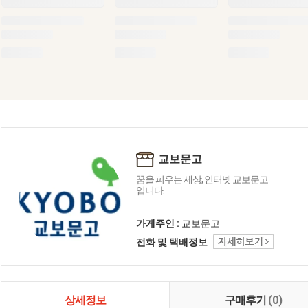
교보문고
꿈을 피우는 세상, 인터넷 교보문고
입니다.
가게주인 :
교보문고
전화 및 택배정보
상세정보
구매후기
(0)