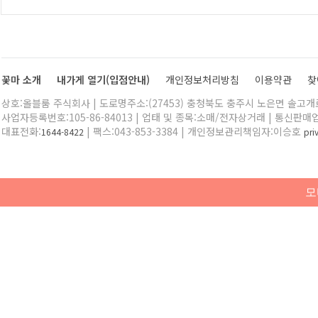
꽃마 소개
내가게 열기(입점안내)
개인정보처리방침
이용약관
찾
상호:올블룸 주식회사 | 도로명주소:(27453) 충청북도 충주시 노은면 솔고개로 
사업자등록번호:105-86-84013 | 업태 및 종목:소매/전자상거래 | 통신판매
대표전화:
| 팩스:043-853-3384 | 개인정보관리책임자:이승호
1644-8422
pr
모