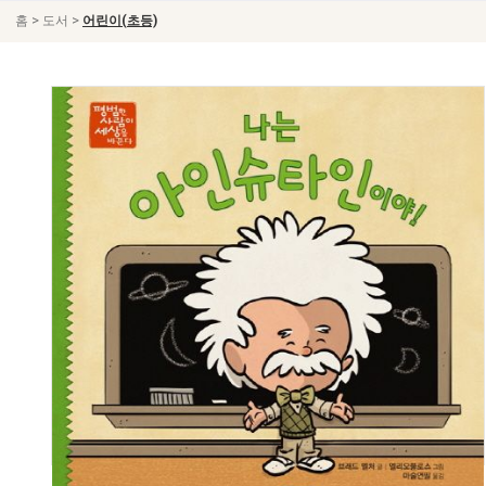
>
>
홈
도서
어린이(초등)