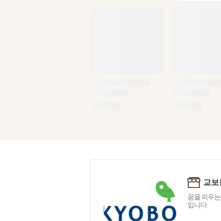
교보
꿈을 피우는
입니다.