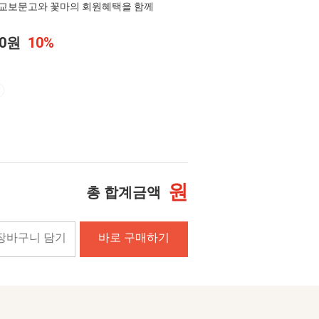
교보문고와 꽃마의 회원혜택을 함께
00원
10%
원
총 합계금액
장바구니 담기
바로 구매하기