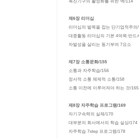
촉진기구의 활성화를 위한 맥/114

제6장 리더십
리더십의 발목을 잡는 단기업적주의/1
대중활동 리더십의 기본 4덕목:반드시 
자발성을 살리는 동기부여 7요소

제7장 소통문화/155
소통과 자주학습/156

정서적 소통 체제적 소통/158

소통 이전에 이루어져야 하는 것/165

제8장 자주학습 프로그램/169
자기구속력의 실체/170

대부분의 회사에서의 학습 실상/174

자주학습 7step 프로그램/178