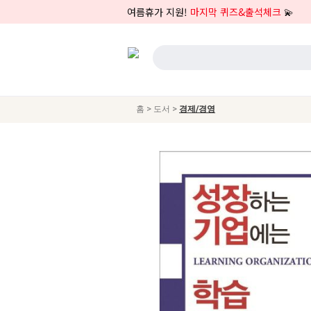
여름휴가 지원!
마지막 퀴즈&출석체크
💫
>
>
홈
도서
경제/경영