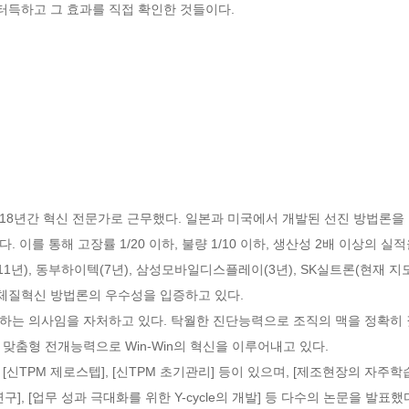
득하고 그 효과를 직접 확인한 것들이다.
18년간 혁신 전문가로 근무했다. 일본과 미국에서 개발된 선진 방법론을
 이를 통해 고장률 1/20 이하, 불량 1/10 이하, 생산성 2배 이상의 실
년), 동부하이텍(7년), 삼성모바일디스플레이(3년), SK실트론(현재 지도
질혁신 방법론의 우수성을 입증하고 있다.

하는 의사임을 자처하고 있다. 탁월한 진단능력으로 조직의 맥을 정확히 짚
맞춤형 전개능력으로 Win-Win의 혁신을 이루어내고 있다.

 [신TPM 제로스텝], [신TPM 초기관리] 등이 있으며, [제조현장의 자주학
], [업무 성과 극대화를 위한 Y-cycle의 개발] 등 다수의 논문을 발표했