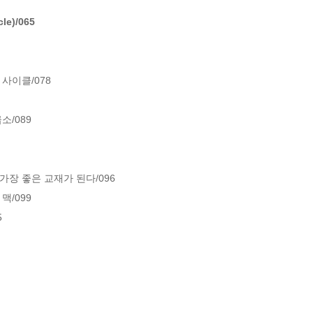
e)/065
이클/078

/089

장 좋은 교재가 된다/096

/099


