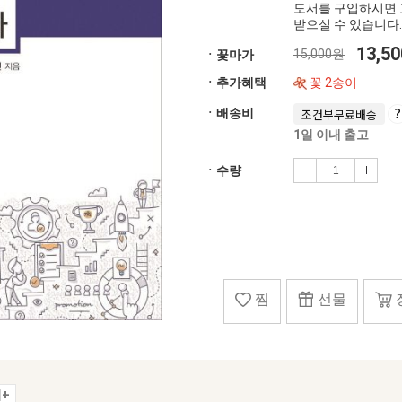
도서를 구입하시면 
받으실 수 있습니다.
13,5
15,000원
ㆍ꽃마가
ㆍ추가혜택
꽃 2송이
ㆍ배송비
조건부무료배송
1일 이내 출고
ㆍ수량
찜
선물
+