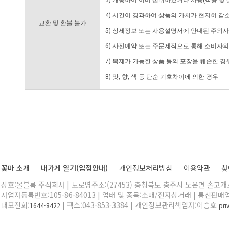
3) 개봉하여 이미 섭취하였거나 사용(착용 및 
4) 시간이 경과하여 상품의 가치가 현저히 감
교환 및 환불 불가
5) 상세정보 또는 사용설명서에 안내된 주의사
6) 사전예약 또는 주문제작으로 통해 소비자
7) 복제가 가능한 상품 등의 포장을 훼손한 경
8) 맛, 향, 색 등 단순 기호차이에 의한 경우
꽃마 소개
내가게 열기(입점안내)
개인정보처리방침
이용약관
찾
상호:올블룸 주식회사 | 도로명주소:(27453) 충청북도 충주시 노은면 솔고개로 
사업자등록번호:105-86-84013 | 업태 및 종목:소매/전자상거래 | 통신판매
대표전화:
| 팩스:043-853-3384 | 개인정보관리책임자:이승호
1644-8422
pr