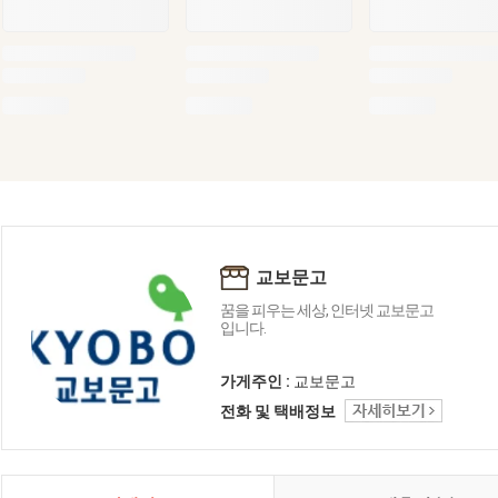
교보문고
꿈을 피우는 세상, 인터넷 교보문고
입니다.
가게주인 :
교보문고
전화 및 택배정보