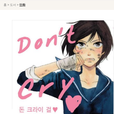
>
>
홈
도서
만화