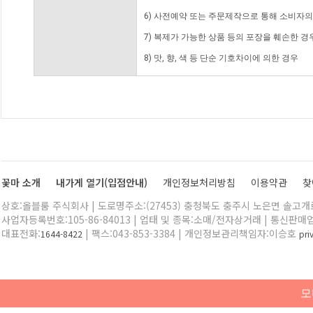
6) 사전예약 또는 주문제작으로 통해 소비자
7) 복제가 가능한 상품 등의 포장을 훼손한 경
8) 맛, 향, 색 등 단순 기호차이에 의한 경우
꽃마 소개
내가게 열기(입점안내)
개인정보처리방침
이용약관
찾
상호:올블룸 주식회사 | 도로명주소:(27453) 충청북도 충주시 노은면 솔고개로 
사업자등록번호:105-86-84013 | 업태 및 종목:소매/전자상거래 | 통신판매
대표전화:
| 팩스:043-853-3384 | 개인정보관리책임자:이승호
1644-8422
pr
모