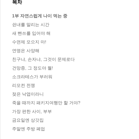
목차
1부 자연스럽게 나이 먹는 중
쉰내를 말리는 시간 

새 빤쓰를 입어야 해  

수면제 모으지 마!  

연명은 사양해 

친구냐, 손자냐, 그것이 문제로다

건망증, 그 정도야 뭘!

소크라테스가 부러워 

리모컨 전쟁 

젖은 낙엽이라니 

죽을 때까지 패키지여행만 할 거야? 

가장 편한 사이, 부부 

금요일엔 상갓집 

주말엔 주방 폐업 
