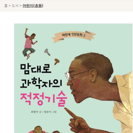
>
>
홈
도서
어린이(초등)