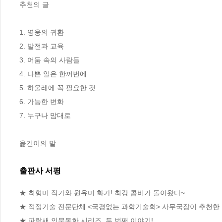
추천의 글

1. 영웅의 귀환

2. 발전과 교육

3. 어둠 속의 사람들

4. 나쁜 일은 한꺼번에

5. 하울레에 꼭 필요한 것

6. 가능한 변화

7. 누구나 맘대로

옮긴이의 말
출판사 서평
★ 최형미 작가와 원유미 화가! 최강 콤비가 돌아왔다~

★ 적정기술 전문단체 <국경없는 과학기술회> 사무국장이 추천한 그
★ 파랑새 인문동화 시리즈, 두 번째 이야기!
