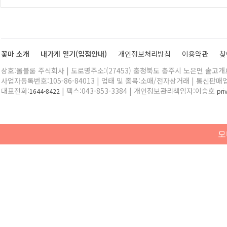
꽃마 소개
내가게 열기(입점안내)
개인정보처리방침
이용약관
찾
상호:올블룸 주식회사 | 도로명주소:(27453) 충청북도 충주시 노은면 솔고개로 
사업자등록번호:105-86-84013 | 업태 및 종목:소매/전자상거래 | 통신판매
대표전화:
| 팩스:043-853-3384 | 개인정보관리책임자:이승호
1644-8422
pr
모