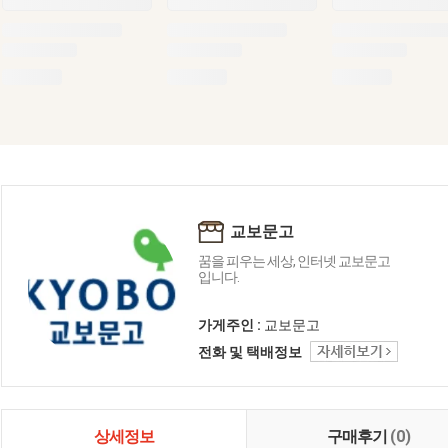
교보문고
꿈을 피우는 세상, 인터넷 교보문고
입니다.
가게주인 :
교보문고
전화 및 택배정보
상세정보
구매후기
(0)