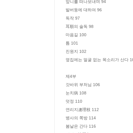
앞니를 떠나보내며 94

발버둥에 대하여 96

독작 97

耳順의 술독 98

마음길 100

틈 101

진원지 102

옆집에는 얼굴 없는 목소리가 산다 10
제4부

갓바위 부처님 106

눈치病 108

덧정 110

연리지連理枝 112

병사의 쪽방 114

봄날은 간다 116
