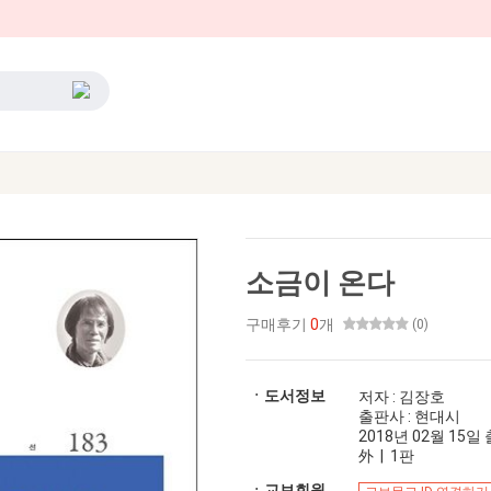
소금이 온다
구매후기
0
개
(0)
ㆍ도서정보
저자 : 김장호
출판사 : 현대시
2018년 02월 15일 출
外 | 1판
ㆍ교보회원