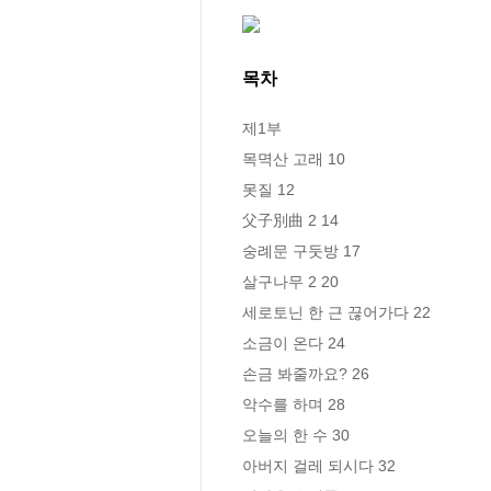
목차
제1부

목멱산 고래 10

못질 12

父子別曲 2 14

숭례문 구둣방 17

살구나무 2 20

세로토닌 한 근 끊어가다 22

소금이 온다 24

손금 봐줄까요? 26

악수를 하며 28

오늘의 한 수 30

아버지 걸레 되시다 32
