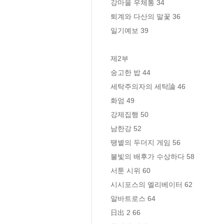
강마을 우체통 34

퇴계와 다산의 말꽃 36

일기예보 39

제2부

숭고한 밥 44

세탁주의자의 세탁論 46

화엄 49

강제집행 50

남한강 52

땡볕의 두더지 게임 56

불빛의 배후가 수상하다 58

서툰 시위 60

시시포스의 엘리베이터 62

알바트로스 64

日出 2 66
