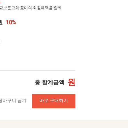
교보문고와 꽃마의 회원혜택을 함께
0원
10%
원
총 합계금액
장바구니 담기
바로 구매하기