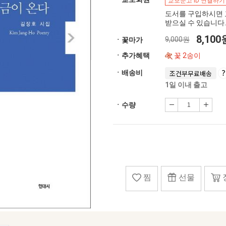
교보문고 ID 연결하기
도서를 구입하시면 
받으실 수 있습니다.
8,10
9,000원
ㆍ꽃마가
ㆍ추가혜택
꽃 2송이
ㆍ배송비
조건부무료배송
1일 이내 출고
ㆍ수량
찜
선물