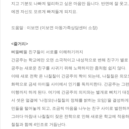
지고 기분도 나빠져 멀리하고 싶은 마음만 듭니다. 반면에 잘 웃고,
에겐 자신도 모르게 빠져들게 되지요. 

도움말 : 이보연 (이보연 아동가족상담센터 소장)

<줄거리>
삐뚤빼뚤 친구들이 서로를 이해하기까지 

간공주는 학교에만 오면 소극적이고 내성적으로 변해 친구가 별로 
공주는 새로운 친구를 사귀기 위해 노력하지만 좀처럼 쉽지 않다. 

이때 새로 전학 온 나칠칠이 간공주의 짝이 되는데, 나칠칠은 외모
화력으로 금세 아이들 사이에서 인기를 독차지한다. 간공주는 그런
미행까지 하게 된다. 여기에 간공주의 의지와는 별개로 삐치기 대
서 셋은 얼결에 ‘나정모(나칠칠의 정체를 밝히는 모임)’을 결성하게
민들을 털어놓게 되고, 조금씩 마음을 나누는 친구 사이로 발전하게 
그러다 마침내 나칠칠이 잦은 전학으로 인해 새로운 학교에 적응하
칠칠과 함께 4인조로 거듭난다.