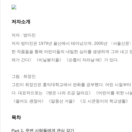
저자소개
저자 : 방미진

저자 방미진은 1979년 울산에서 태어났으며, 2005년 〈서울신
한 작품들을 통해 어린이들의 내밀한 심리를 생생하게 그려 내고 
제가 간다》 《비닐봉지풀》 《손톱이 자라날 때》가 있다.

그림 : 최정인

그린이 최정인은 홍익대학교에서 판화를 공부했다. 어린 시절부터 
다. 대표작으로는 《벤은 나와 조금 달라요》 《어린이를 위한 나
《울어도 괜찮아》 《말풍선 거울》 《오 시큰둥이의 학교생활》 
목차
Part 1. 주변 사람들에게 관심 갖기