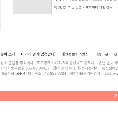
8) 맛, 향, 색 등 단순 기호차이에 의한 경우
꽃마 소개
내가게 열기(입점안내)
개인정보처리방침
이용약관
찾
상호:올블룸 주식회사 | 도로명주소:(27453) 충청북도 충주시 노은면 솔고개로 
사업자등록번호:105-86-84013 | 업태 및 종목:소매/전자상거래 | 통신판매
대표전화:
| 팩스:043-853-3384 | 개인정보관리책임자:이승호
1644-8422
pr
모