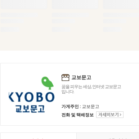
교보문고
꿈을 피우는 세상, 인터넷 교보문고
입니다.
가게주인 :
교보문고
전화 및 택배정보