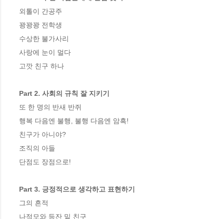
외톨이 간공주

꽝꽝꽝 전학생

수상한 불가사리

사랑에 눈이 멀다

고깟 친구 하나

Part 2. 사회의 규칙 잘 지키기
또 한 명의 반새 반쥐

행복 다음엔 불행, 불행 다음엔 암흑!

친구가 아니야?

조직의 아들

단점도 장점으로!

Part 3. 긍정적으로 생각하고 표현하기
그의 흔적

나적모와 등잔 밑 친구
