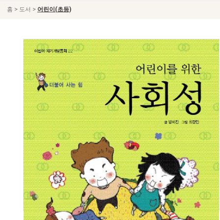
>
>
홈
도서
어린이(초등)