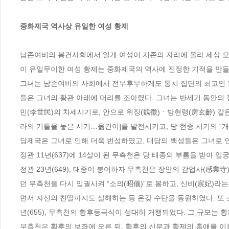
중화제국 역사상 유일한 여성 황제
남존여비의 봉건사회에서 일개 여성이 지존의 자리에 올라 세상 모
이 유일무이한 여성 황제는 중화제국의 역사에 진정한 기적을 만들었
그녀는 남존여비의 사회에서 전무후무하게도 통치 집단의 최고인 왕
들은 그녀의 황관 아래에 머리를 조아렸다. 그녀는 반세기 동안의 정치
민(李世民)의 치세시기로, 안으로 위징(魏徵)ㆍ방현령(房玄齡) 
라의 기틀을 놓은 시기…옮긴이]를 발전시키고, 당 현종 시기의 “개
당제국은 그녀로 인해 더욱 번성하였고, 대당의 백성들은 그녀로 인
정관 11년(637)에 14살이 된 무측천은 당 태종의 부름을 받아 입궁
정관 23년(649), 태종이 붕어하자 무측천은 장안의 감업사(感業
던 무측천을 다시 입궐시켜 “소의(昭儀)”로 봉하고, 신비(宸妃)라
면서 자신의 친딸까지도 살해하는 등 온갖 수단을 동원하였다. 또 
년(655), 무측천의 황후등극식이 성대히 거행되었다. 그 규모는 
무측천은 황후의 보좌에 오른 뒤, 황후의 신분과 황제의 총애를 이