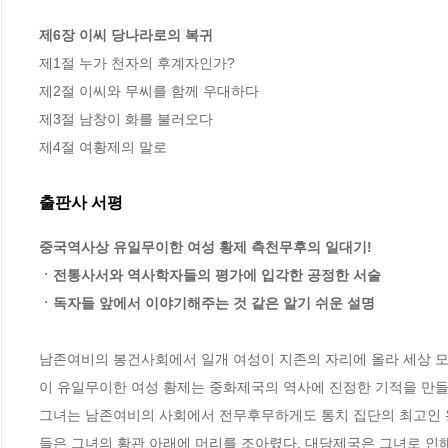
제6장 이씨 당나라로의 복귀
제1절 누가 천자의 후계자인가?

제2절 이씨와 무씨를 함께 우대하다

제3절 남창이 화를 불러오다

제4절 여황제의 말로
출판사 서평
중국역사상 유일무이한 여성 황제 측천무후의 일대기!

ㆍ전통사서와 역사학자들의 평가에 입각한 공정한 서술

ㆍ독자들 앞에서 이야기해주는 것 같은 알기 쉬운 설명
남존여비의 봉건사회에서 일개 여성이 지존의 자리에 올라 세상 모
이 유일무이한 여성 황제는 중화제국의 역사에 진정한 기적을 만들었
그녀는 남존여비의 사회에서 전무후무하게도 통치 집단의 최고인 왕
들은 그녀의 황관 아래에 머리를 조아렸다. 대당제국은 그녀로 인해