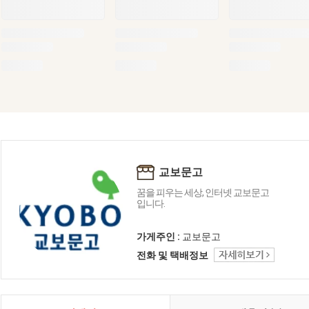
교보문고
꿈을 피우는 세상, 인터넷 교보문고
입니다.
가게주인 :
교보문고
전화 및 택배정보