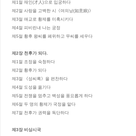
제1절 재인(才人)으로 입궁하다

제2절 사랑을 고백한 시《여의낭(如意娘)》

제3절 애교로 황제를 미혹시키다

제4절 피비린내 나는 궁정

제5절 황후 왕씨를 폐위하고 무씨를 세우다

제2장 천후가 되다.
제1절 조정을 숙청하다

제2절 황후가 되다

제3절 《성씨록》을 편찬하다

제4절 도성을 옮기다

제5절 전쟁을 멈추고 백성을 풍요롭게 하다

제6절 두 명의 황제가 국정을 맡다

제7절 천후가 권력을 독단하다

제3장 비상시국