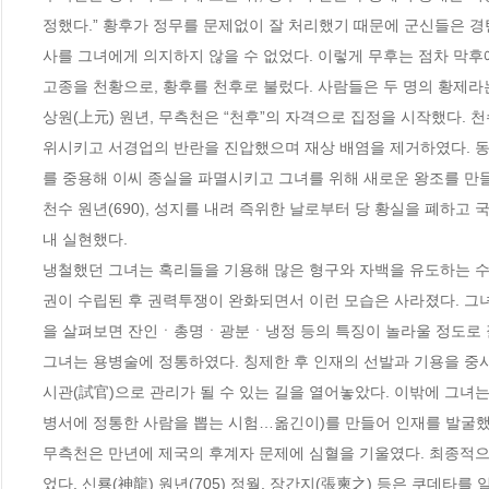
정했다.” 황후가 정무를 문제없이 잘 처리했기 때문에 군신들은 
사를 그녀에게 의지하지 않을 수 없었다. 이렇게 무후는 점차 막후에서
고종을 천황으로, 황후를 천후로 불렀다. 사람들은 두 명의 황제라는
상원(上元) 원년, 무측천은 “천후”의 자격으로 집정을 시작했다. 천
위시키고 서경업의 반란을 진압했으며 재상 배염을 제거하였다. 
를 중용해 이씨 종실을 파멸시키고 그녀를 위해 새로운 왕조를 만들
천수 원년(690), 성지를 내려 즉위한 날로부터 당 황실을 폐하고
내 실현했다.

냉철했던 그녀는 혹리들을 기용해 많은 형구와 자백을 유도하는 수
권이 수립된 후 권력투쟁이 완화되면서 이런 모습은 사라졌다. 그
을 살펴보면 잔인ㆍ총명ㆍ광분ㆍ냉정 등의 특징이 놀라울 정도로 잘
그녀는 용병술에 정통하였다. 칭제한 후 인재의 선발과 기용을 중
시관(試官)으로 관리가 될 수 있는 길을 열어놓았다. 이밖에 그녀는
병서에 정통한 사람을 뽑는 시험…옮긴이)를 만들어 인재를 발굴했다
무측천은 만년에 제국의 후계자 문제에 심혈을 기울였다. 최종적으
었다. 신룡(神龍) 원년(705) 정월, 장간지(張柬之) 등은 쿠데타를 