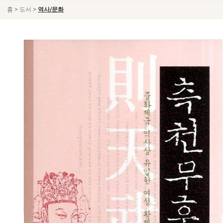
>
>
홈
도서
역사/문화