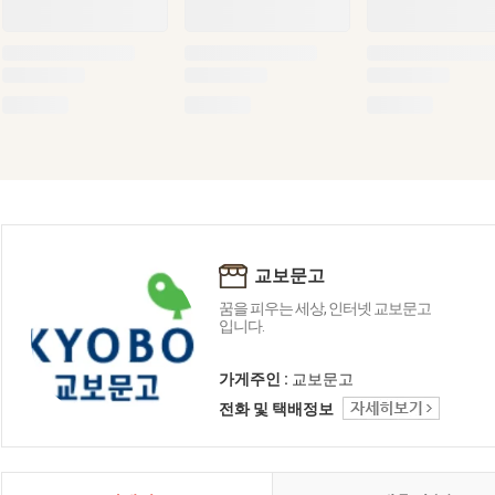
교보문고
꿈을 피우는 세상, 인터넷 교보문고
입니다.
가게주인 :
교보문고
전화 및 택배정보