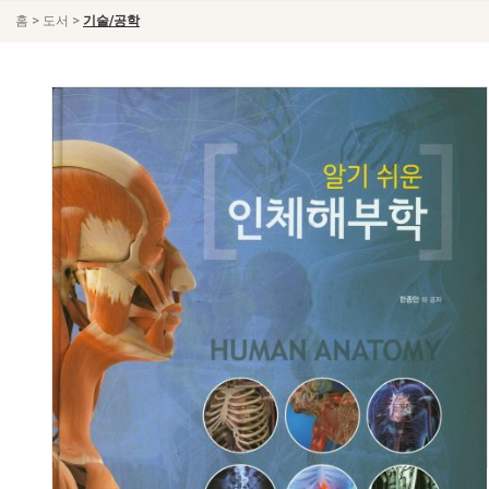
>
>
홈
도서
기술/공학