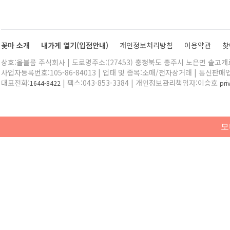
꽃마 소개
내가게 열기(입점안내)
개인정보처리방침
이용약관
찾
상호:올블룸 주식회사 | 도로명주소:(27453) 충청북도 충주시 노은면 솔고개로 
사업자등록번호:105-86-84013 | 업태 및 종목:소매/전자상거래 | 통신판매
대표전화:
| 팩스:043-853-3384 | 개인정보관리책임자:이승호
1644-8422
pr
모