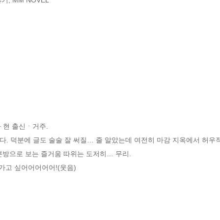
 현 출신ㆍ거주.

. 덕분에 글도 술술 잘 써질… 줄 알았는데 여전히 마감 지옥에서 허우적
본방으로 보는 즐거움 따위는 도저히… 무리. 

가고 싶어어어어어!(웃음)
