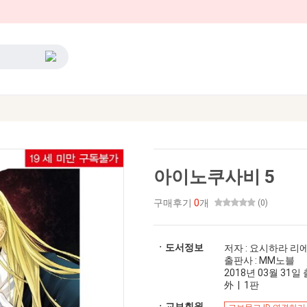
아이노쿠사비 5
구매후기
0
개
(0)
ㆍ도서정보
저자 : 요시하라 리
출판사 : MM노블
2018년 03월 31일 출
外 | 1판
ㆍ교보회원