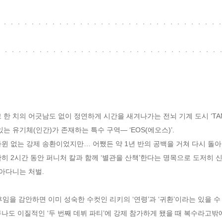
ㆍㆍㆍㆍㆍㆍㆍㆍㆍㆍㆍㆍㆍㆍㆍㆍㆍㆍㆍㆍㆍㆍㆍㆍㆍㆍㆍㆍㆍㆍㆍㆍㆍ
ㆍㆍㆍㆍㆍㆍㆍㆍㆍㆍㆍㆍㆍㆍㆍㆍㆍㆍㆍㆍㆍㆍㆍㆍㆍㆍㆍㆍㆍㆍㆍㆍㆍ
한 치의 어긋남도 없이 정연하게 시간을 새겨나가는 전뇌 기계 도시 ‘TAN
는 유기체(인간)가 존재하는 특수 구역― ‘EOS(에오스)’.
윈 없는 강제 송환이었지만… 어쨌든 약 1년 반의 공백을 거쳐 다시 돌아온
히 2시간 동안 퍼니처 칼과 함께 ‘별관을 산책’한다는 명목으로 도저히 
돌아다니는 처벌.
후임을 감안하면 이미 성숙한 수컷인 리키의 ‘연령’과 ‘귀환’이라는 있을 
나도 이질적인 ‘두 번째 데뷔 파티’에 강제 참가하게 됐을 때 복수라고밖에