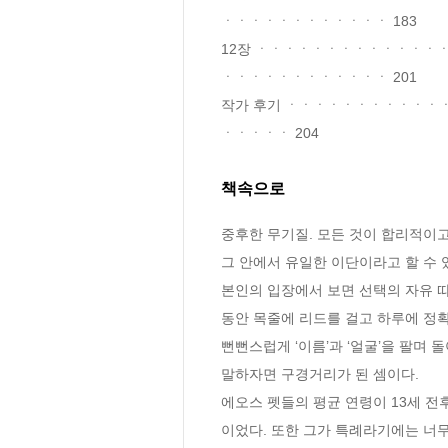
ㆍㆍㆍㆍㆍㆍㆍㆍㆍㆍㆍㆍ 183

12장 ㆍㆍㆍㆍㆍㆍㆍㆍㆍㆍㆍㆍ
ㆍㆍㆍㆍㆍㆍㆍㆍㆍㆍㆍㆍ 201

작가 후기 ㆍㆍㆍㆍㆍㆍㆍㆍㆍㆍ
ㆍㆍㆍㆍㆍ 204
책속으로
중후한 무기질. 모든 것이 합리적이고 
그 안에서 유일한 이단이라고 할 수 있
본인의 입장에서 보면 선택의 자유 따
동안 목줄에 리드를 걸고 하루에 정확
뻔뻔스럽게 ‘이름’과 ‘얼굴’을 팔며 
말하자면 구경거리가 된 셈이다.
에오스 펫들의 평균 연령이 13세 전
이었다. 또한 그가 특례라기에는 너무