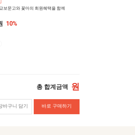
교보문고와 꽃마의 회원혜택을 함께
0원
10%
원
총 합계금액
장바구니 담기
바로 구매하기