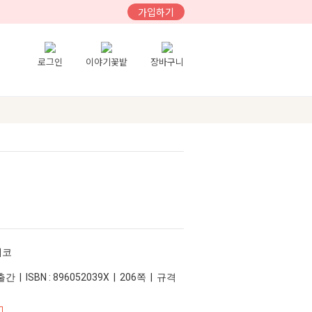
가입하기
로그인
이야기꽃밭
장바구니
에코
간 | ISBN : 896052039X | 206쪽 | 규격