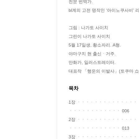
전문 번역가.

bl계의 고전 명작인 ‘아이노쿠사비’
그림 : 나가토 사이치

그린이 나가토 사이치

5월 17일생, 황소자리. A형.

야마구치 현 출신ㆍ거주.

만화가, 일러스트레이터.

대표작 「행운의 이발사」(토쿠마 쇼
목차
1장 ㆍㆍㆍㆍㆍㆍㆍㆍㆍㆍㆍㆍㆍ
ㆍㆍㆍㆍㆍㆍㆍㆍㆍㆍㆍㆍ 006

2장 ㆍㆍㆍㆍㆍㆍㆍㆍㆍㆍㆍㆍㆍ
ㆍㆍㆍㆍㆍㆍㆍㆍㆍㆍㆍㆍ 013

3장 ㆍㆍㆍㆍㆍㆍㆍㆍㆍㆍㆍㆍㆍ