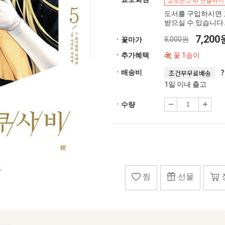
교보문고 ID 연결하기
도서를 구입하시면 
받으실 수 있습니다.
7,20
8,000원
ㆍ꽃마가
ㆍ추가혜택
꽃 1송이
ㆍ배송비
조건부무료배송
1일 이내 출고
ㆍ수량
찜
선물