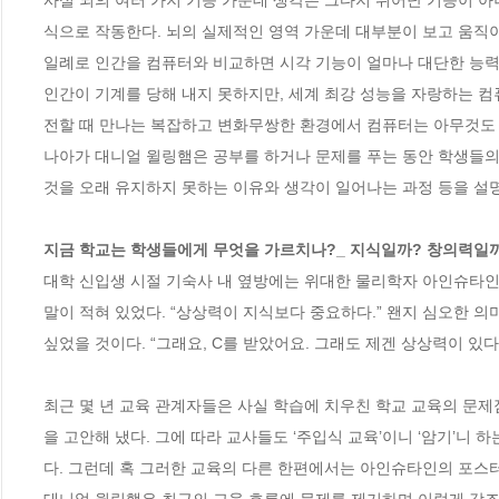
사실 뇌의 여러 가지 기능 가운데 생각은 그다지 뛰어난 기능이 아
식으로 작동한다. 뇌의 실제적인 영역 가운데 대부분이 보고 움직이
일례로 인간을 컴퓨터와 비교하면 시각 기능이 얼마나 대단한 능력
인간이 기계를 당해 내지 못하지만, 세계 최강 성능을 자랑하는 컴
전할 때 만나는 복잡하고 변화무쌍한 환경에서 컴퓨터는 아무것도 보
나아가 대니얼 윌링햄은 공부를 하거나 문제를 푸는 동안 학생들의
것을 오래 유지하지 못하는 이유와 생각이 일어나는 과정 등을 설명한
지금 학교는 학생들에게 무엇을 가르치나?_ 지식일까? 창의력일
대학 신입생 시절 기숙사 내 옆방에는 위대한 물리학자 아인슈타인
말이 적혀 있었다. “상상력이 지식보다 중요하다.” 왠지 심오한 의
싶었을 것이다. “그래요, C를 받았어요. 그래도 제겐 상상력이 있다
최근 몇 년 교육 관계자들은 사실 학습에 치우친 학교 교육의 문제점
을 고안해 냈다. 그에 따라 교사들도 ‘주입식 교육’이니 ‘암기’니
다. 그런데 혹 그러한 교육의 다른 한편에서는 아인슈타인의 포스터