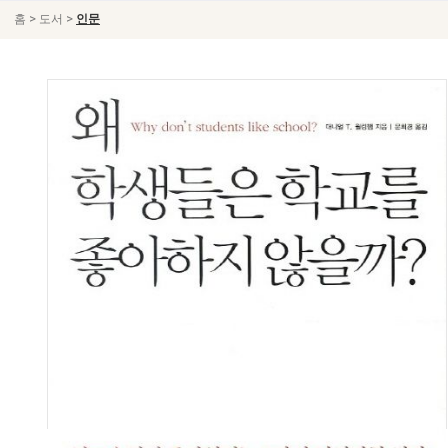
>
>
홈
도서
인문