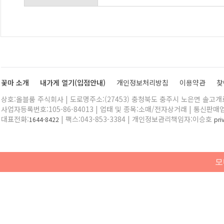
꽃마 소개
내가게 열기(입점안내)
개인정보처리방침
이용약관
찾
상호:올블룸 주식회사 | 도로명주소:(27453) 충청북도 충주시 노은면 솔고개로 
사업자등록번호:105-86-84013 | 업태 및 종목:소매/전자상거래 | 통신판매
대표전화:
| 팩스:043-853-3384 | 개인정보관리책임자:이승호
1644-8422
pr
모