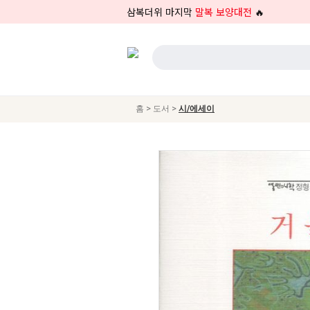
삼복더위 마지막
말복 보양대전
🔥
>
>
홈
도서
시/에세이