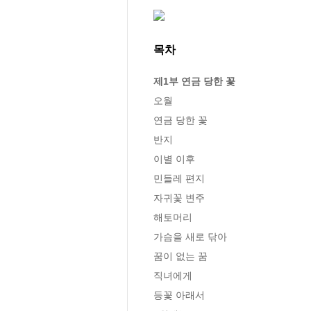
목차
제1부 연금 당한 꽃
오월

연금 당한 꽃

반지

이별 이후

민들레 편지

자귀꽃 변주

해토머리

가슴을 새로 닦아

꿈이 없는 꿈

직녀에게

등꽃 아래서
