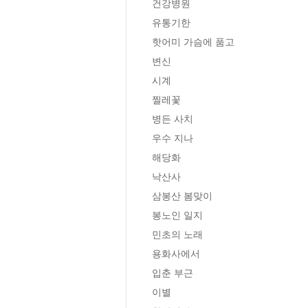
건강병원

유통기한

핫어미 가슴에 품고

변신

시계

찔레꽃

병든 사치

우수 지나

해당화

낙산사

삼봉산 봄맞이

봉노인 일지

민초의 노래

용화사에서

입춘 부근

이별
