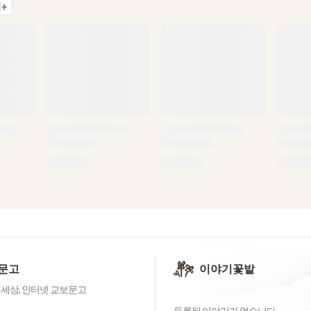
+
문고
이야기꽃밭
 세상, 인터넷 교보문고