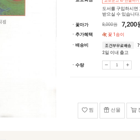
교보문고 ID 연결하기
도서를 구입하시면 
받으실 수 있습니다.
7,20
8,000원
ㆍ꽃마가
ㆍ추가혜택
꽃 1송이
ㆍ배송비
조건부무료배송
2일 이내 출고
ㆍ수량
찜
선물