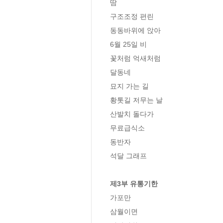
땀

구조조정 편린

동동바위에 앉아

6월 25일 비

꽃처럼 억새처럼

달동네

묘지 가는 길

황톳길 저무는 날

산발치 돌다가

무료급식소

동반자

석달 그래프

제3부 유통기한
가포만

삼월이면
