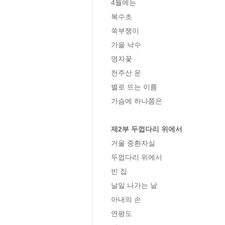
4월에는

복수초

쑥부쟁이

가을 낙수

명자꽃

천주산 운

별로 뜨는 이름

가슴에 하나쯤은

제2부 두껍다리 위에서
거울 중환자실

두껍다리 위에서

빈 집

날일 나가는 날

아내의 손

연평도
