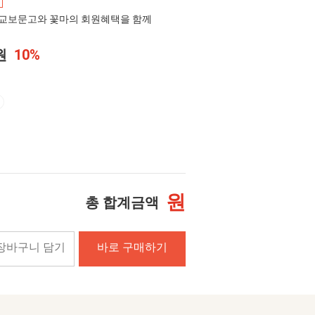
교보문고와 꽃마의 회원혜택을 함께
0원
10%
원
총 합계금액
장바구니 담기
바로 구매하기