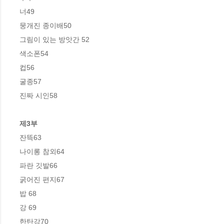
너49

뭉개진 종이배50

그림이 있는 방앗간 52

색소폰54

컵56

굴종57

진짜 시인58

제3부
잔뜩63

나이롱 참외64

파란 깃발66

굵어진 편지67

밥 68

강 69

한탄강70
