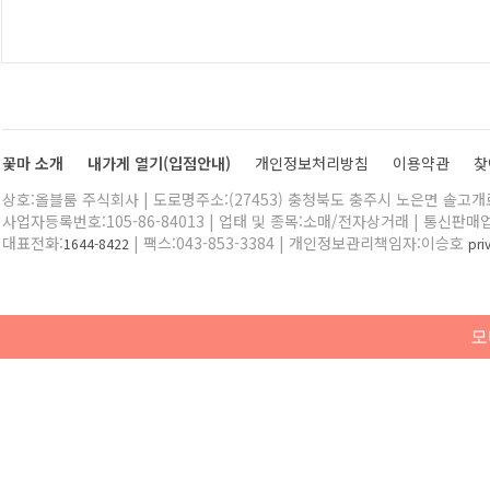
꽃마 소개
내가게 열기(입점안내)
개인정보처리방침
이용약관
찾
상호:올블룸 주식회사 | 도로명주소:(27453) 충청북도 충주시 노은면 솔고개로 
사업자등록번호:105-86-84013 | 업태 및 종목:소매/전자상거래 | 통신판매
대표전화:
| 팩스:043-853-3384 | 개인정보관리책임자:이승호
1644-8422
pr
모