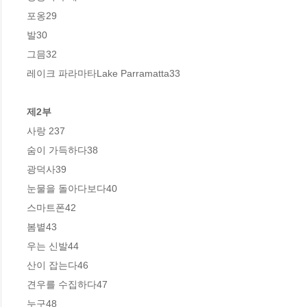
포옹29

발30

그믐32

레이크 파라마타Lake Parramatta33

제2부
사랑 237

숨이 가득하다38

광덕사39

눈물을 돌아다보다40

스마트폰42

봄볕43

우는 신발44

산이 잡는다46

견우를 수집하다47

누구48
