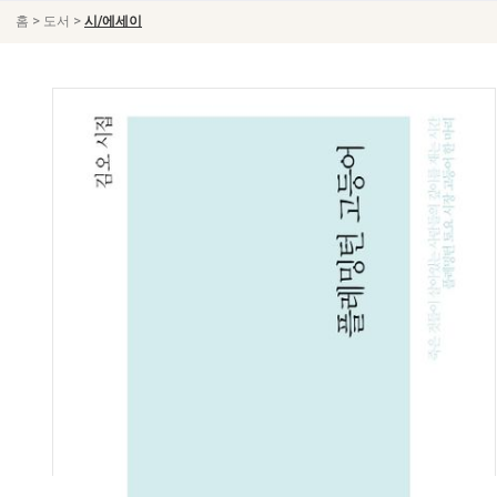
>
>
홈
도서
시/에세이