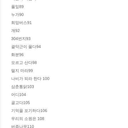
풀잎89

누가90

희망버스91

개92

304번지93

괄약근이 울다94

화분96

모르고 산다98

떨지 마라99

나비가 되라 한다 100

삼춘통닭103

어디104

골고다105

기억을 포기하다106

우리의 소원은 108

버즘나무110
