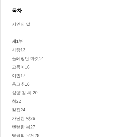
목차
시인의 말

제1부
사랑13

플레밍턴 마켓14

고등어16

이민17

홍고추18

심양 김 씨 20

참22

칼집24

가난한 맛26

뻔뻔한 봄27

땅콩의 무게28
