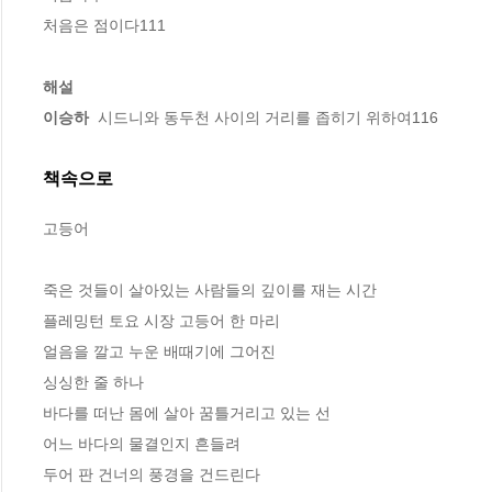
처음은 점이다111

해설

이승하
  시드니와 동두천 사이의 거리를 좁히기 위하여116
책속으로
고등어
죽은 것들이 살아있는 사람들의 깊이를 재는 시간
플레밍턴 토요 시장 고등어 한 마리 
얼음을 깔고 누운 배때기에 그어진
싱싱한 줄 하나
바다를 떠난 몸에 살아 꿈틀거리고 있는 선
어느 바다의 물결인지 흔들려
두어 판 건너의 풍경을 건드린다