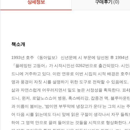
상세정보
구매후기
(0)
책소개
1993년 호주 《동아일보》 신년문예 시 부문에 당선된 후 1994년 
『플레밍턴 고등어』가 시작시인선 0262번으로 출간되었다. 시인은
드니에 거주하고 있다. 이런 연유로 이번 시집의 시적 배경은 호주
명과 풍경이 자칫 시를 설명하기 위한 도구로 전락할 수 있음에도,
삶과 자연스럽게 어우러지면서 밀도 높은 서정성을 획득한다. 표4를
드니, 윈저, 로얄노스쇼어 병원, 혹스베리강, 잡종견 맥, 블루마운틴
과 이름이 붐비는, ‘밤이면 부뚜막에 냉장고가 운다’는 그의 시는 
어 다음 시를 읽는데도 다시 앞에 읽은 구절이 생각나서 자꾸 들춰
하여 그 영역 안으로 끌려 들어오는 것들을 시적으로 형상화한다.