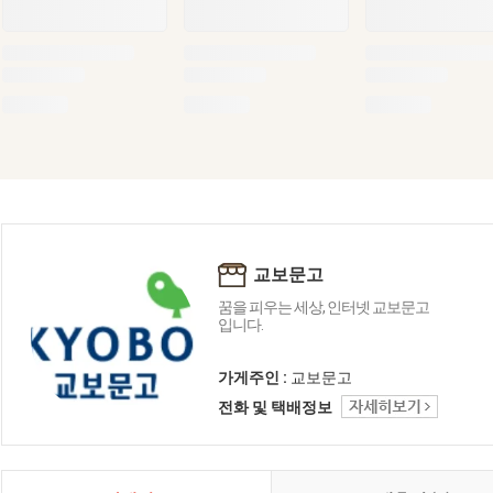
교보문고
꿈을 피우는 세상, 인터넷 교보문고
입니다.
가게주인 :
교보문고
전화 및 택배정보