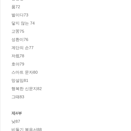
품72

벌이다73

닿지 않는 74

고苦75

성환이76

계단의 손77

저低78

호야79

스마트 문자80

망설임81

행복한 신문지82

그때83

제4부
낮87

비둘기 복음서88
