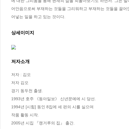
에 대한 그리움을 통해 현재의 삶을 되돌아보기도 하면서. 그는 
어안음으로써 부재하는 것들을 그리워하고 부재하는 것들을 끌어안
어넣는 일을 하고 있는 것이다.
상세이미지
저자소개
저자 : 김오

저자 김오

경기 동두천 출생.

1993년 호주 《동아일보》 신년문예에 시 당선.

1994년 [시힘] 동인 8집에 세 편의 시를 실으며 

작품 활동 시작.

2005년 시집 『캥거루의 집』 출간.