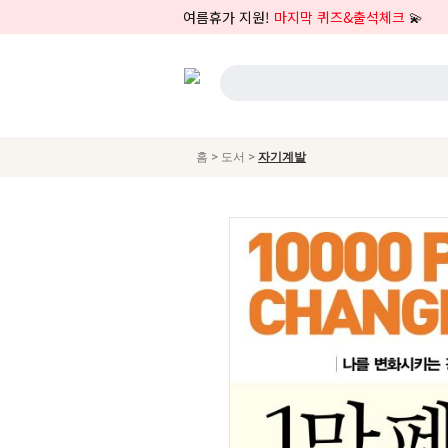
여름휴가 지원!
마지막 퀴즈&출석체크
💫
>
>
홈
도서
자기계발