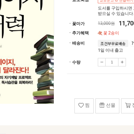
교보문고 ID 연결하기
도서를 구입하시면 
받으실 수 있습니다.
11,7
13,000원
ㆍ꽃마가
ㆍ추가혜택
꽃 2송이
ㆍ배송비
조건부무료배송
1일 이내 출고
ㆍ수량
찜
선물