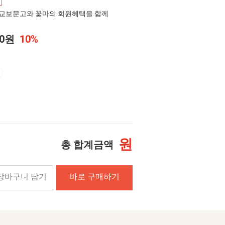
교보문고와 꽃마의 회원혜택을 함께
00원
10%
원
총 합계금액
장바구니 담기
바로 구매하기