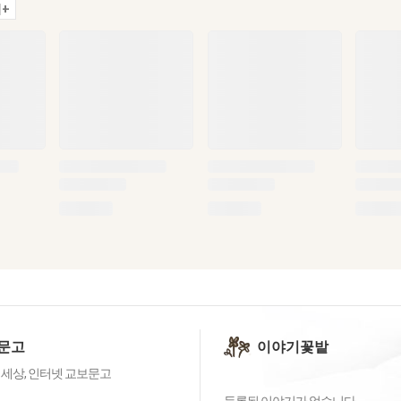
+
문고
이야기꽃밭
 세상, 인터넷 교보문고