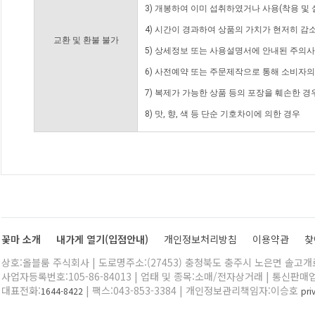
3) 개봉하여 이미 섭취하였거나 사용(착용 및 
4) 시간이 경과하여 상품의 가치가 현저히 감
교환 및 환불 불가
5) 상세정보 또는 사용설명서에 안내된 주의사
6) 사전예약 또는 주문제작으로 통해 소비자
7) 복제가 가능한 상품 등의 포장을 훼손한 경
8) 맛, 향, 색 등 단순 기호차이에 의한 경우
꽃마 소개
내가게 열기(입점안내)
개인정보처리방침
이용약관
찾
상호:올블룸 주식회사 | 도로명주소:(27453) 충청북도 충주시 노은면 솔고개로 
사업자등록번호:105-86-84013 | 업태 및 종목:소매/전자상거래 | 통신판매
대표전화:
| 팩스:043-853-3384 | 개인정보관리책임자:이승호
1644-8422
pr