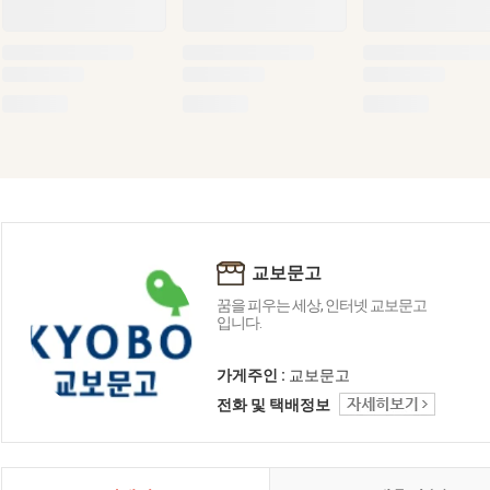
교보문고
꿈을 피우는 세상, 인터넷 교보문고
입니다.
가게주인 :
교보문고
전화 및 택배정보