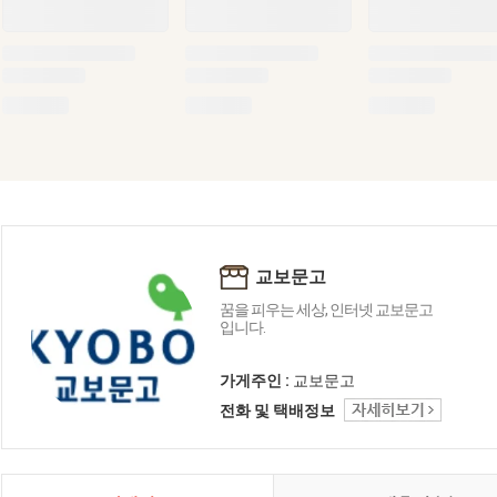
교보문고
꿈을 피우는 세상, 인터넷 교보문고
입니다.
가게주인 :
교보문고
전화 및 택배정보