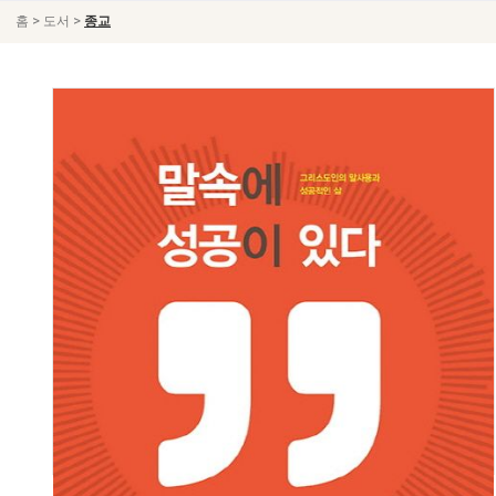
>
>
홈
도서
종교