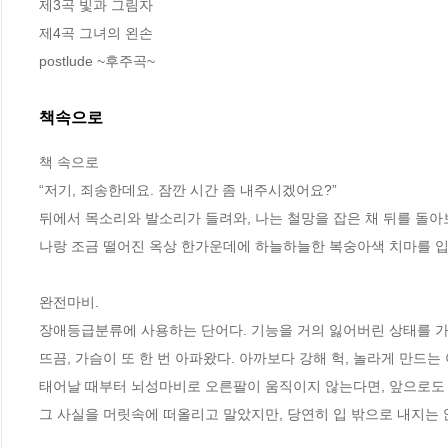
제3곡 빛과 그림자 

제4곡 그녀의 왼손 

postlude ~후주곡~
책속으로
책 속으로
“저기, 죄송한데요. 잠깐 시간 좀 내주시겠어요?”
뒤에서 목소리와 발소리가 들려와, 나는 철망을 잡은 채 뒤를 돌아
나랑 조금 떨어진 옥상 한가운데에 하늘하늘한 복숭아색 치마를 입은 여
완전마비.
장애등급분류에 사용하는 단어다. 기능을 거의 잃어버린 상태를 
뜨끔, 가슴이 또 한 번 아파왔다. 아까보다 강해 헉, 놀라게 만드는
태어날 때부터 뇌성마비로 오른팔이 움직이지 않는다면, 앞으로도 
그 사실을 머릿속에 떠올리고 말았지만, 당연히 입 밖으로 내지는 않았다.