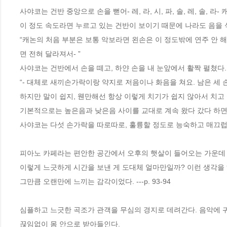
사야코는 건반 중앙으로 손을 뻗어- 레, 라, 시, 파, 솔, 레, 솔, 
이 정도 속도라면 누르고 있는 건반이 보이기 때문에 나라도 음을 
“캐논의 처음 부분은 보통 악보라면 왼손은 이 정도밖에 연주 안 
면 전혀 달라져서- ”
사야코는 건반에서 손을 떼고, 하얀 손을 내 눈앞에서 활짝 펼쳤다.
“- 대체로 새끼손가락이랑 약지로 저음이나 화음을 쳐요. 남은 세 
하지만 말이 쉽지, 웬만해선 항상 이렇게 치기가 쉽지 않아서 치고
기본적으로는 높은음과 낮은음 사이를 교대로 계속 왔다 갔다 하면서
사야코는 다섯 손가락을 따로따로, 훌륭할 정도로 능숙하고 매끄럽게 움
피아노 카페라는 편안한 공간에서 오후의 햇살이 들어오는 가운데
이렇게 느긋하게 시간을 보낸 게 도대체 얼마만일까? 이런 생각을 
그만큼 오랜만에 느끼는 감각이었다. ---p. 93-94
심플하고 느긋한 곡조가 관객을 무심의 경지로 데려간다. 음악에 
끊임없이 몸 안으로 받아들인다.