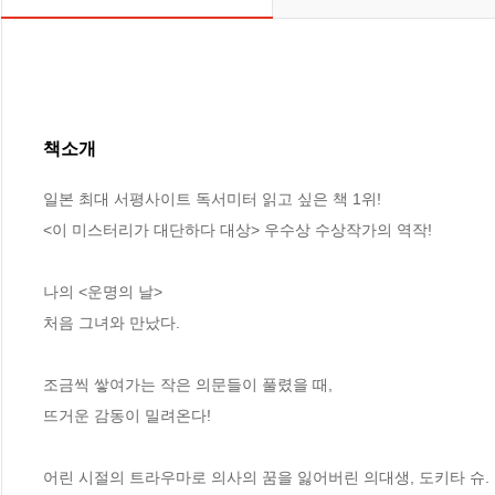
책소개
일본 최대 서평사이트 독서미터 읽고 싶은 책 1위!

<이 미스터리가 대단하다 대상> 우수상 수상작가의 역작!

나의 <운명의 날>

처음 그녀와 만났다.

조금씩 쌓여가는 작은 의문들이 풀렸을 때,

뜨거운 감동이 밀려온다!

어린 시절의 트라우마로 의사의 꿈을 잃어버린 의대생, 도키타 슈.
