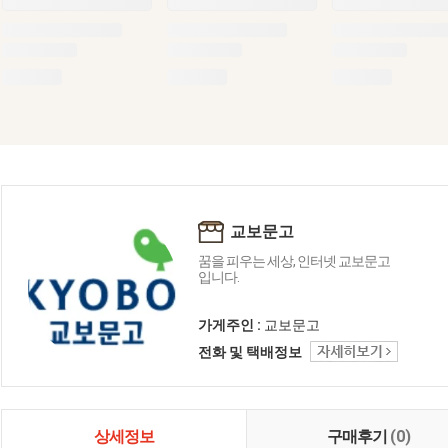
교보문고
꿈을 피우는 세상, 인터넷 교보문고
입니다.
가게주인 :
교보문고
전화 및 택배정보
상세정보
구매후기
(0)