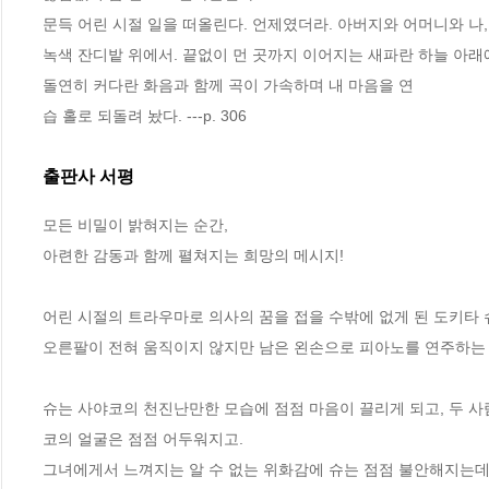
문득 어린 시절 일을 떠올린다. 언제였더라. 아버지와 어머니와 나,
녹색 잔디밭 위에서. 끝없이 먼 곳까지 이어지는 새파란 하늘 아래
돌연히 커다란 화음과 함께 곡이 가속하며 내 마음을 연
습 홀로 되돌려 놨다. ---p. 306
출판사 서평
모든 비밀이 밝혀지는 순간, 

아련한 감동과 함께 펼쳐지는 희망의 메시지!

어린 시절의 트라우마로 의사의 꿈을 접을 수밖에 없게 된 도키타 슈.
오른팔이 전혀 움직이지 않지만 남은 왼손으로 피아노를 연주하는 
슈는 사야코의 천진난만한 모습에 점점 마음이 끌리게 되고, 두 사
코의 얼굴은 점점 어두워지고.

그녀에게서 느껴지는 알 수 없는 위화감에 슈는 점점 불안해지는데…