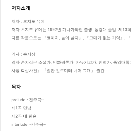
저자소개
저자 : 츠지도 유메

저자 츠지도 유메는 1992년 가나가와현 출생. 동경대 졸업. 제1
다른 작품으로는 『코이치, 높이 날다』, 『그대가 없는 기억』, 『
역자 : 손지상

역자 손지상은 소설가, 만화평론가, 자유기고가, 번역가. 중앙대학
사당 학살사건』 『일만 킬로미터 너머 그대』 출간.
목차
prelude ~전주곡~ 

제1곡 만남 

제2곡 내 왼손 

interlude ~간주곡~ 
