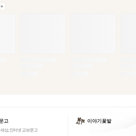
+
문고
이야기꽃밭
 세상, 인터넷 교보문고