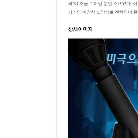
력"이 조금 뛰어날 뿐인 소녀였다. 
거리의 비참한 도망자로 전락하여 온
상세이미지