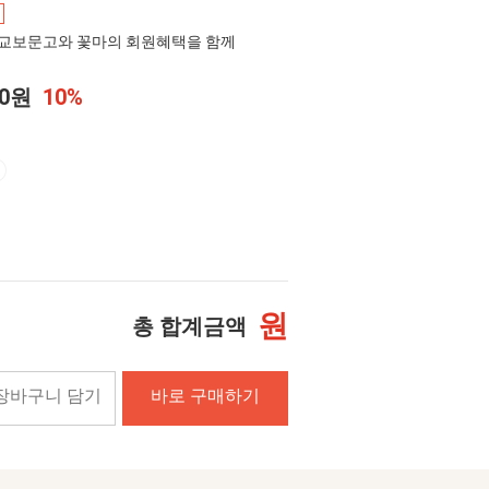
교보문고와 꽃마의 회원혜택을 함께
20원
10%
원
총 합계금액
장바구니 담기
바로 구매하기