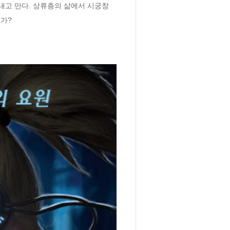
내고 만다. 상류층의 삶에서 시궁창 
인가?