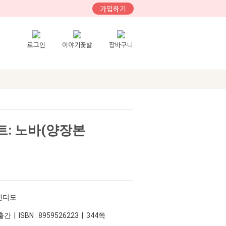
가입하기
로그인
이야기꽃밭
장바구니
: 노바(양장본
디캔디도
간 | ISBN : 8959526223 | 344쪽