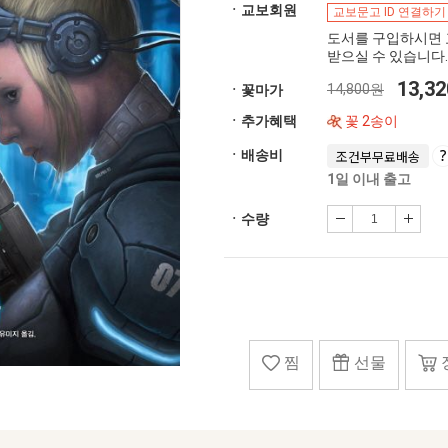
ㆍ교보회원
교보문고 ID 연결하기
도서를 구입하시면 
받으실 수 있습니다.
13,3
14,800원
ㆍ꽃마가
ㆍ추가혜택
꽃 2송이
ㆍ배송비
조건부무료배송
1일 이내 출고
ㆍ수량
찜
선물