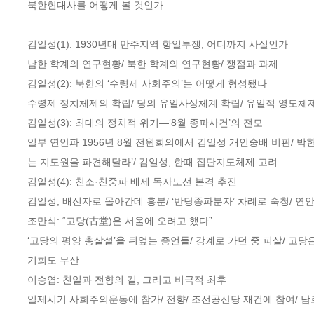
북한현대사를 어떻게 볼 것인가

김일성(1): 1930년대 만주지역 항일투쟁, 어디까지 사실인가 

남한 학계의 연구현황/ 북한 학계의 연구현황/ 쟁점과 과제

김일성(2): 북한의 ‘수령제 사회주의’는 어떻게 형성됐나

수령제 정치체제의 확립/ 당의 유일사상체계 확립/ 유일적 영도체제 
김일성(3): 최대의 정치적 위기―‘8월 종파사건’의 전모 

일부 연안파 1956년 8월 전원회의에서 김일성 개인숭배 비판/ 박헌
는 지도원을 파견해달라’/ 김일성, 한때 집단지도체제 고려

김일성(4): 친소·친중파 배제 독자노선 본격 추진

김일성, 배신자로 몰아간데 흥분/ ‘반당종파분자’ 차례로 숙청/ 연안
조만식: “고당(古堂)은 서울에 오려고 했다” 

‘고당의 평양 총살설’을 뒤엎는 증언들/ 강계로 가던 중 피살/ 고당은
기회도 무산

이승엽: 친일과 전향의 길, 그리고 비극적 최후

일제시기 사회주의운동에 참가/ 전향/ 조선공산당 재건에 참여/ 남로