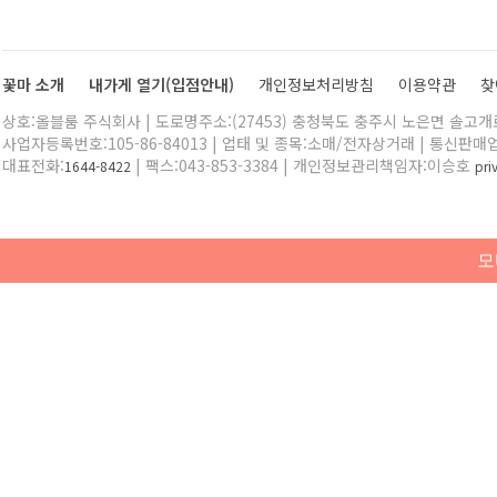
꽃마 소개
내가게 열기(입점안내)
개인정보처리방침
이용약관
찾
상호:올블룸 주식회사 | 도로명주소:(27453) 충청북도 충주시 노은면 솔고개로 
사업자등록번호:105-86-84013 | 업태 및 종목:소매/전자상거래 | 통신판매
대표전화:
| 팩스:043-853-3384 | 개인정보관리책임자:이승호
1644-8422
pr
모