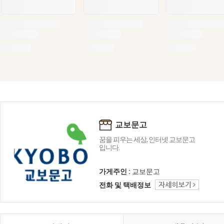
교보문고
꿈을 피우는 세상, 인터넷 교보문고
입니다.
가게주인 :
교보문고
전화 및 택배정보