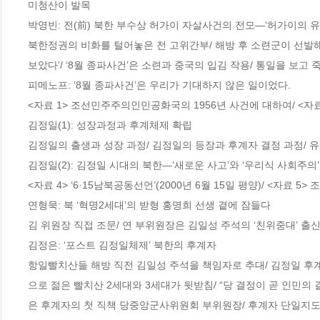
미청산이 발목

박영빈: 전(前) 북한 부수상 허가이 자살사건의 전모―‘허가이의 유서,
북한정권의 비화를 털어놓은 전 고위간부/ 해방 후 소련군이 선발해 
보았다’/ ‘8월 종파사건’은 소련과 중국의 입김 작용/ 통일을 보고 
피메노프: ‘8월 종파사건’은 우리가 기대하지 않은 일이었다. 

<자료 1> 조선민주주의인민공화국의 1956년 사건에 대하여/ <자료 
김정일(1): 성장과정과 후계체제 확립

김정일의 출생과 성장 과정/ 김정일의 등장과 후계자 결정 과정/ 유일
김정일(2): 김정일 시대의 북한―‘새로운 사고’와 ‘우리식 사회주의’
<자료 4> ‘6·15남북공동선언’(2000년 6월 15일 평양)/ <자
연형묵: 북 ‘혁명2세대’의 받형 홍명희 선생 곁에 잠들다

김 위원장 직접 조문/ 연 부위원장은 김일성 주석의 ‘친위중대’ 출신
김정은: ‘포스트 김정일체제’ 북한의 후계자

항일빨치산들 해방 직전 김일성 주석을 책임자로 추대/ 김정일 후
으로 젊은 빨치산 2세대와 3세대가 뒷받침/ “당 결정이 곧 인민의
은 후계자의 첫 직책 당중앙군사위원회 부위원장/ 후계자 단일지도체