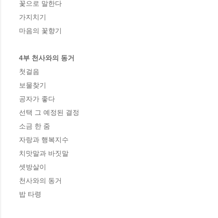
꽃으로 말한다

가지치기

마음의 꽃향기

4부 천사와의 동거
첫걸음

보물찾기

공자가 좋다

선택 그 예정된 결정

소금 한 줌

자랑과 행복지수

치맛말과 바짓말

셋방살이

천사와의 동거

밥 타령
