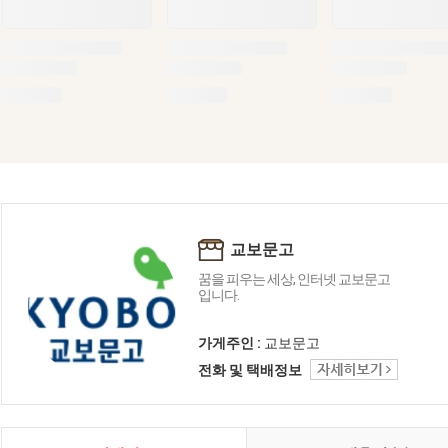
교보문고
꿈을 피우는 세상, 인터넷 교보문고
입니다.
가게주인 :
교보문고
전화 및 택배정보