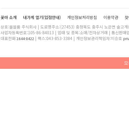
꽃마 소개
내가게 열기(입점안내)
개인정보처리방침
이용약관
찾
상호:올블룸 주식회사 | 도로명주소:(27453) 충청북도 충주시 노은면 솔고개로 
사업자등록번호:105-86-84013 | 업태 및 종목:소매/전자상거래 | 통신판매
대표전화:
| 팩스:043-853-3384 | 개인정보관리책임자:이승호
1644-8422
pr
모