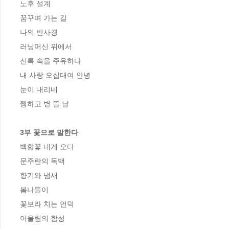
노후 설계

꿈꾸며 가는 길

나의 반사경

러닝머신 위에서

신록 속을 주유하다

내 사랑 오십대여 안녕

눈이 내리네

쨍하고 볕 뜰 날

3부 꽃으로 말한다
백합꽃 내게 오다

문주란의 독백

향기와 냄새

봄나들이

꽃보라 치는 언덕

어울림의 함성
