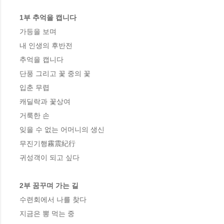
1부 추억을 캡니다
가등을 보며

내 인생의 후반전

추억을 캡니다

단풍 그리고 꽃 중의 꽃

입춘 무렵

캐딜락과 꽃상여

거룩한 손

잊을 수 없는 어머니의 생신

무진기행霧震紀行

귀성객이 되고 싶다

2부 꿈꾸며 가는 길
수련회에서 나를 찾다

지금은 뽕 먹는 중
