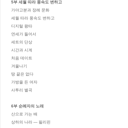
5부 세월 따라 풍속도 변하고
가야고분과 장례 문화

세월 따라 풍속도 변하고

디지털 왕따

연세가 들어서

세트의 단상

시간과 시계

처음 데이트

겨울나기

땅 끝은 없다

가방을 든 여자

사투리 별곡

6부 순례자의 노래
산으로 가는 배

상하의 나라 ― 필리핀
