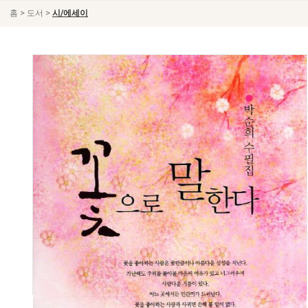
>
>
홈
도서
시/에세이