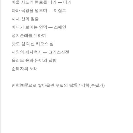
바울 사도의 행로를 따라 ― 터키

타바 국경을 넘으며 ― 이집트

시내 산의 일출

바다가 보이는 언덕 ― 스페인

성지순례를 위하여

밧모 섬 대신 키오스 섬

서양의 제자백가 ― 그리스신전

올리브 숲과 돈야의 달밤

순례자의 노래

만학晩學으로 쌓아올린 수필의 탑塔 / 김학(수필가)