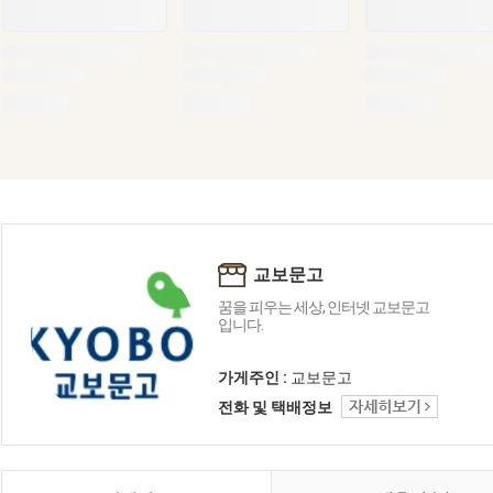
교보문고
꿈을 피우는 세상, 인터넷 교보문고
입니다.
가게주인 :
교보문고
전화 및 택배정보