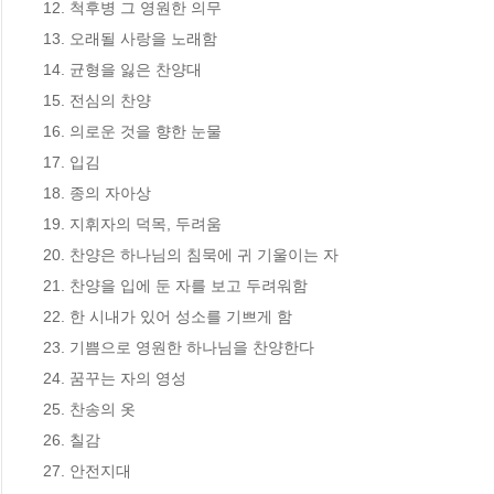
12. 척후병 그 영원한 의무

13. 오래될 사랑을 노래함

14. 균형을 잃은 찬양대

15. 전심의 찬양

16. 의로운 것을 향한 눈물

17. 입김

18. 종의 자아상

19. 지휘자의 덕목, 두려움

20. 찬양은 하나님의 침묵에 귀 기울이는 자

21. 찬양을 입에 둔 자를 보고 두려워함

22. 한 시내가 있어 성소를 기쁘게 함

23. 기쁨으로 영원한 하나님을 찬양한다

24. 꿈꾸는 자의 영성

25. 찬송의 옷

26. 칠감

27. 안전지대
