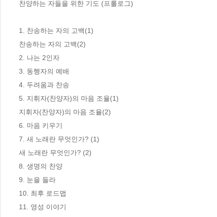
찬양하는 자들을 위한 기도 (프롤로그)

1. 찬송하는 자의 고백(1)

찬송하는 자의 고백(2)

2. 나는 2인자

3. 동행자의 예배

4. 두려움과 찬송

5. 지휘자(찬양자)의 마음 조율(1)

지휘자(찬양자)의 마음 조율(2)

6. 마음 키우기

7. 새 노래란 무엇인가? (1)

새 노래란 무엇인가? (2)

8. 생명의 찬양

9. 눈을 들라

10. 최후 로드맵

11. 영성 이야기
