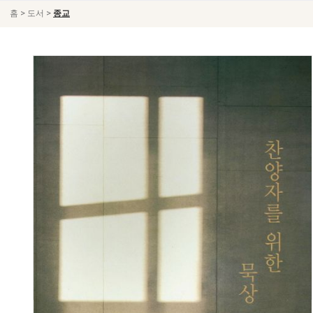
>
>
홈
도서
종교