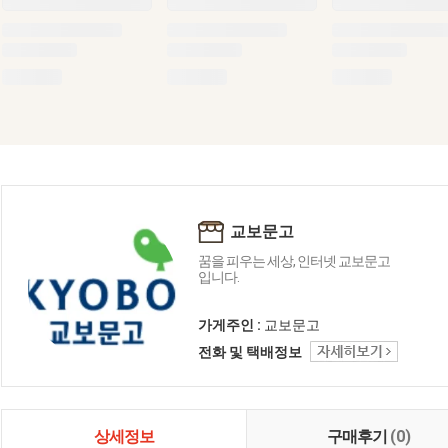
교보문고
꿈을 피우는 세상, 인터넷 교보문고
입니다.
가게주인 :
교보문고
전화 및 택배정보
상세정보
구매후기
(0)