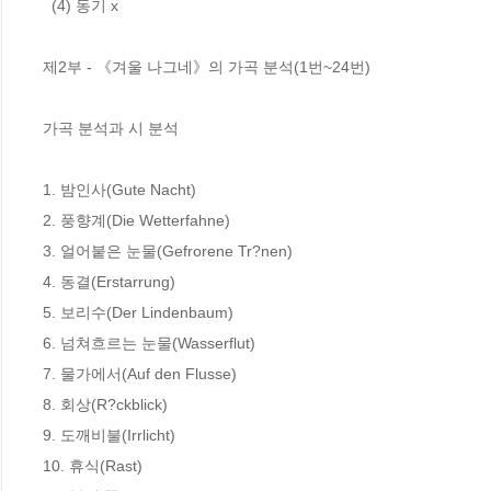
  (4) 동기 x

제2부 - 《겨울 나그네》의 가곡 분석(1번~24번)

가곡 분석과 시 분석

1. 밤인사(Gute Nacht)

2. 풍향계(Die Wetterfahne)

3. 얼어붙은 눈물(Gefrorene Tr?nen)

4. 동결(Erstarrung)

5. 보리수(Der Lindenbaum)

6. 넘쳐흐르는 눈물(Wasserflut)

7. 물가에서(Auf den Flusse)

8. 회상(R?ckblick)

9. 도깨비불(Irrlicht)

10. 휴식(Rast)
