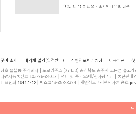
8) 맛, 향, 색 등 단순 기호차이에 의한 경우
꽃마 소개
내가게 열기(입점안내)
개인정보처리방침
이용약관
찾
상호:올블룸 주식회사 | 도로명주소:(27453) 충청북도 충주시 노은면 솔고개로 
사업자등록번호:105-86-84013 | 업태 및 종목:소매/전자상거래 | 통신판매
대표전화:
| 팩스:043-853-3384 | 개인정보관리책임자:이승호
1644-8422
pr
모