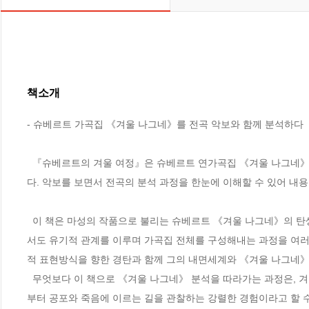
책소개
- 슈베르트 가곡집 《겨울 나그네》를 전곡 악보와 함께 분석하다

  『슈베르트의 겨울 여정』은 슈베르트 연가곡집 《겨울 나그네》의 분석집으로, 전곡의 악보가 개별 책자로 제작되어 세트로 함께 구성되어 있
다. 악보를 보면서 전곡의 분석 과정을 한눈에 이해할 수 있어 내용
  이 책은 마성의 작품으로 불리는 슈베르트 《겨울 나그네》의 탄생에서부터 전곡의 개별 분석까지 다루며, 개별적 가곡이 각기 독립성을 지니면
서도 유기적 관계를 이루며 가곡집 전체를 구성해내는 과정을 여러
적 표현방식을 향한 경탄과 함께 그의 내면세계와 《겨울 나그네》의
  무엇보다 이 책으로 《겨울 나그네》 분석을 따라가는 과정은, 겨울 나그네(이자 작곡가 슈베르트 자신)의 여정을 따라 움직이며 어두운 낭만에서
부터 공포와 죽음에 이르는 길을 관찰하는 강렬한 경험이라고 할 