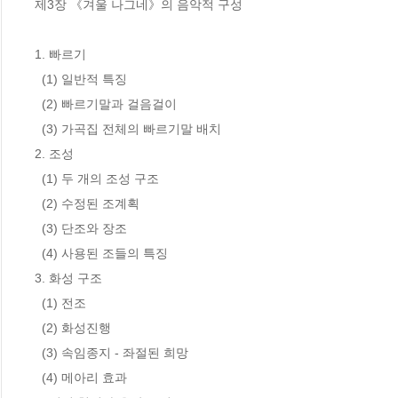
제3장 《겨울 나그네》의 음악적 구성

1. 빠르기

  (1) 일반적 특징

  (2) 빠르기말과 걸음걸이

  (3) 가곡집 전체의 빠르기말 배치

2. 조성

  (1) 두 개의 조성 구조

  (2) 수정된 조계획

  (3) 단조와 장조

  (4) 사용된 조들의 특징

3. 화성 구조

  (1) 전조

  (2) 화성진행

  (3) 속임종지 - 좌절된 희망

  (4) 메아리 효과
