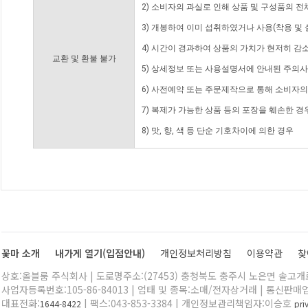
2) 소비자의 과실로 인해 상품 및 구성품의 
3) 개봉하여 이미 섭취하였거나 사용(착용 및 
4) 시간이 경과하여 상품의 가치가 현저히 감
교환 및 환불 불가
5) 상세정보 또는 사용설명서에 안내된 주의사
6) 사전예약 또는 주문제작으로 통해 소비자
7) 복제가 가능한 상품 등의 포장을 훼손한 경
8) 맛, 향, 색 등 단순 기호차이에 의한 경우
꽃마 소개
내가게 열기(입점안내)
개인정보처리방침
이용약관
찾
상호:올블룸 주식회사 | 도로명주소:(27453) 충청북도 충주시 노은면 솔고개로 
사업자등록번호:105-86-84013 | 업태 및 종목:소매/전자상거래 | 통신판매
대표전화:
| 팩스:043-853-3384 | 개인정보관리책임자:이승호
1644-8422
pr