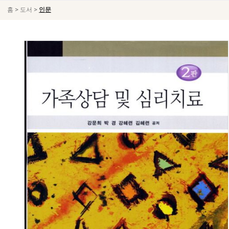
>
>
홈
도서
인문