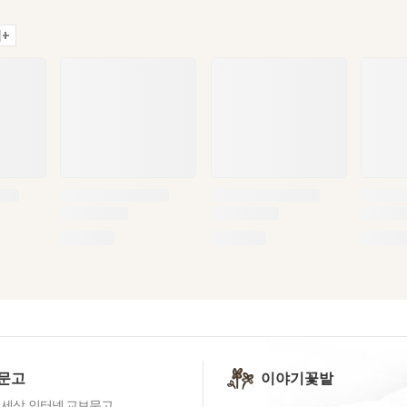
+
문고
이야기꽃밭
 세상, 인터넷 교보문고