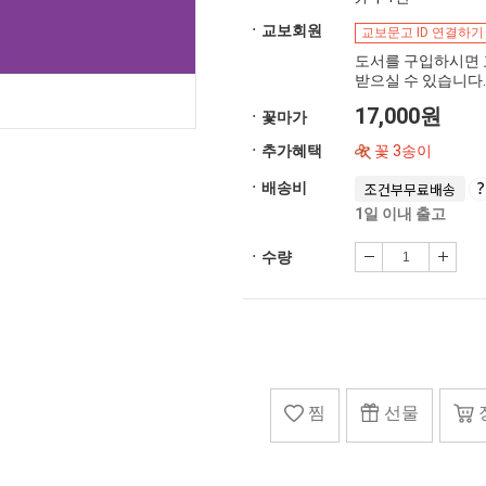
ㆍ교보회원
교보문고 ID 연결하기
도서를 구입하시면 
받으실 수 있습니다.
17,000원
ㆍ꽃마가
ㆍ추가혜택
꽃 3송이
ㆍ배송비
조건부무료배송
1일 이내 출고
ㆍ수량
찜
선물