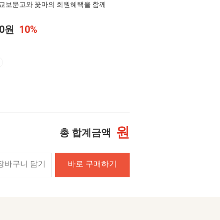
교보문고와 꽃마의 회원혜택을 함께
00원
10%
원
총 합계금액
장바구니 담기
바로 구매하기