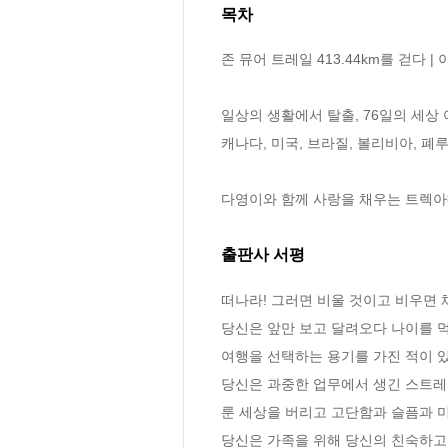
목차
존 뮤어 트레일 413.44km를 걷다 | 이
일상의 생활에서 탈출, 76일의 세상 여
캐나다, 미국, 브라질, 볼리비아, 폐루
다영이와 함께 사랑을 채우는 트렉아메
출판사 서평
떠나라! 그러면 비울 것이고 비우면 채
당신은 앞만 보고 달려오다 나이를 
여행을 선택하는 용기를 가진 적이 있
당신은 과중한 업무에서 생긴 스트레스
룬 세상을 버리고 고단함과 슬픔과 미
당신은 가족을 위해 당신의 친숙하고 