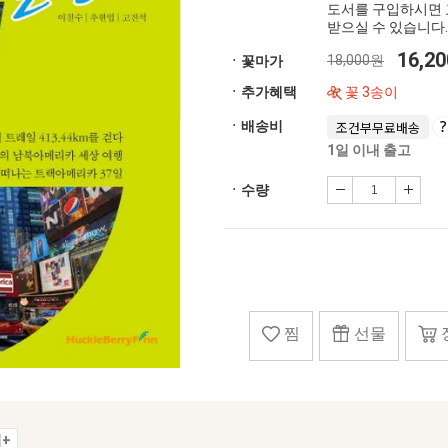
도서를 구입하시면 
받으실 수 있습니다.
16,2
18,000원
ㆍ꽃마가
ㆍ추가혜택
꽃 3송이
ㆍ배송비
조건부무료배송
1일 이내 출고
ㆍ수량
찜
선물
+