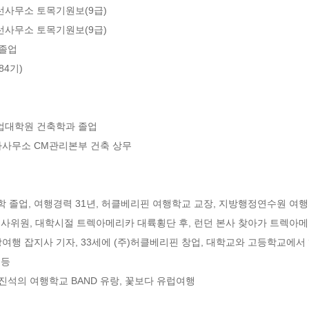
선사무소 토목기원보(9급)

선사무소 토목기원보(9급)

졸업

4기)

업대학원 건축학과 졸업

사사무소 CM관리본부 건축 상무

졸업, 여행경력 31년, 허클베리핀 여행학교 교장, 지방행정연수원 여행자
품 심사위원, 대학시절 트렉아메리카 대륙횡단 후, 런던 본사 찾아가 트렉아메
행 잡지사 기자, 33세에 (주)허클베리핀 창업, 대학교와 고등학교에서 ‘배
등

진석의 여행학교 BAND 유랑, 꽃보다 유럽여행