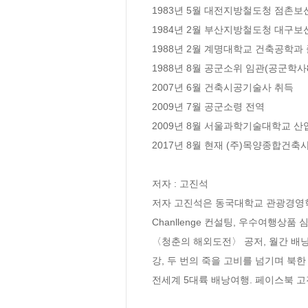
1983년 5월 대전지방철도청 점촌보
1984년 2월 부산지방철도청 대구보
1988년 2월 계명대학교 건축공학과 
1988년 8월 공군소위 임관(공군학사8
2007년 6월 건축시공기술사 취득

2009년 7월 공군소령 전역

2009년 8월 서울과학기술대학교 산
2017년 8월 현재 (주)목양종합건축
저자 : 고진석

저자 고진석은 동국대학교 관광경영학 
Chanllenge 컨설팅, 우수여행상
〈청춘의 해외도전〉 공저, 월간 배낭여
강, 두 번의 죽을 고비를 넘기며 북한 
전세계 5대륙 배낭여행. 페이스북 고