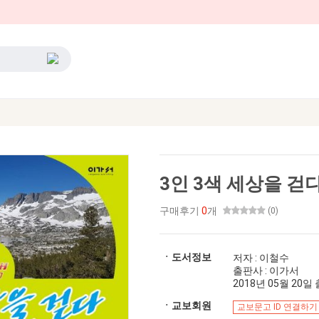
3인 3색 세상을 걷
구매후기
0
개
(0)
ㆍ도서정보
저자 : 이철수
출판사 : 이가서
2018년 05월 20일 출
ㆍ교보회원
교보문고 ID 연결하기