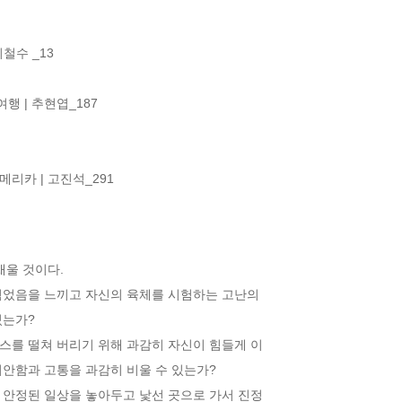
철수 _13

행 | 추현엽_187



리카 | 고진석_291
울 것이다.

먹었음을 느끼고 자신의 육체를 시험하는 고난의

는가?

를 떨쳐 버리기 위해 과감히 자신이 힘들게 이

안함과 고통을 과감히 비울 수 있는가?

안정된 일상을 놓아두고 낯선 곳으로 가서 진정
