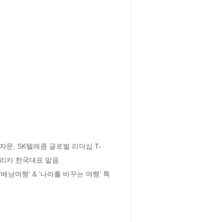
문, SK텔레콤 글로벌 리더십 T-
리카 한국대표 맡음.

낭여행’ & ‘나라를 바꾸는 여행’ 특