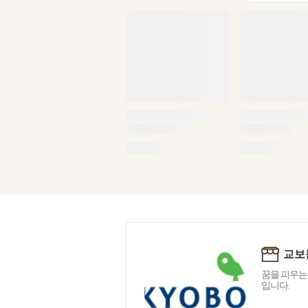
교보
꿈을 피우는
입니다.