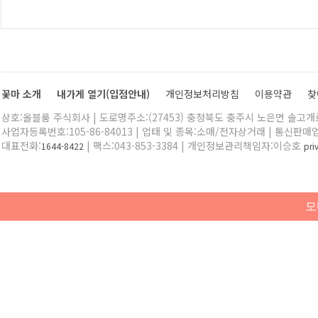
꽃마 소개
내가게 열기(입점안내)
개인정보처리방침
이용약관
찾
상호:올블룸 주식회사 | 도로명주소:(27453) 충청북도 충주시 노은면 솔고개로 
사업자등록번호:105-86-84013 | 업태 및 종목:소매/전자상거래 | 통신판매
대표전화:
| 팩스:043-853-3384 | 개인정보관리책임자:이승호
1644-8422
pr
모