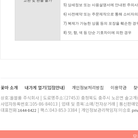
교환 및 환불 불가
5) 상세정보 또는 사용설명서에 안내된 주의사
6) 사전예약 또는 주문제작으로 통해 소비자
7) 복제가 가능한 상품 등의 포장을 훼손한 경
8) 맛, 향, 색 등 단순 기호차이에 의한 경우
꽃마 소개
내가게 열기(입점안내)
개인정보처리방침
이용약관
찾
상호:올블룸 주식회사 | 도로명주소:(27453) 충청북도 충주시 노은면 솔고개로 
사업자등록번호:105-86-84013 | 업태 및 종목:소매/전자상거래 | 통신판매
대표전화:
| 팩스:043-853-3384 | 개인정보관리책임자:이승호
1644-8422
pr
모