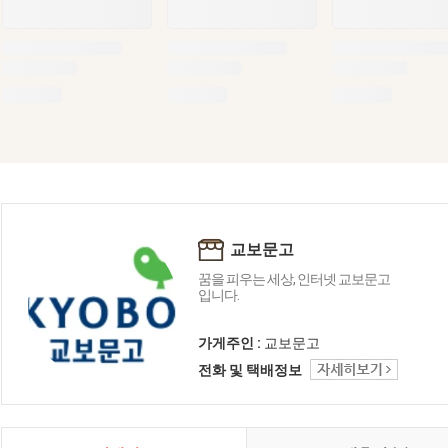
교보문고
꿈을 피우는 세상, 인터넷 교보문고
입니다.
가게주인 :
교보문고
전화 및 택배정보