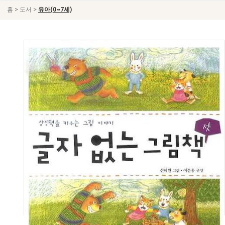
>
>
홈
도서
유아(0~7세)