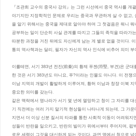
『조관희 교수의 중국사 강의』는 그런 시선에서 중국 역사를 개괄
야기지만 지정학적인 문제로 우리는 중국과 무관하게 살 수 없고, 
을 알기 위해서는 중국을 제대로 알아야 하며 그 첫걸음은 뭐니 뭐니 
공부하는 일이 단순히 사실 관계를 따지고 그들의 족적을 따라가는 
따분한 과정을 거친 뒤에도 자신에게 남는 게 별로 없을 것이다. 
통의 역사책과는 달리, 필자가 자신의 역사 인식에 비추어 의미 부여
이를테면, 서기 383년 전진(前秦)의 황제 푸젠(符堅, 부견)은 군
한 것은 서기 383년도 아니요, 푸?이라는 인물도 아니다. 이 전쟁
이남 지역의 개발이 활발하게 이루어져, 황허 이남과 창쟝 이북 지
중요한 의미를 갖는다.

같은 맥락에서 명나라가 서기 몇 년에 멸망하고 청이 그 자리를 
기 직전에는 여러 가지 말기적 현상들이 나타나게 되는데, 그 가운
지면서 더 이상 신분 질서의 타파를 통한 사회적 이동이 어려워지
성들이 반란을 일으키고, 반란의 빌미가 위에서부터 주어지며, 핍박
로운 세력이 그것을 대신하게 되는 것이다. 과연 명에서 청으로 넘