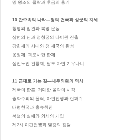
명 왕조의 몰락과 후금의 흥기 

10 만주족의 나라―청의 건국과 성군의 치세
청병의 입관과 복명 운동 

삼번의 난과 정청궁의 타이완 진출 

강희제의 시대와 청 제국의 완성 

옹정제, 과로사한 황제 

십전노인 건륭제, 달도 차면 기우나니 

11 근대로 가는 길―내우외환의 역사
제국의 황혼, 거대한 몰락의 시작 

중화주의의 몰락, 아편전쟁과 린쩌쉬 

태평천국과 훙슈취안 

북벌의 실패와 외세의 개입 

제2차 아편전쟁과 열강의 침탈 
