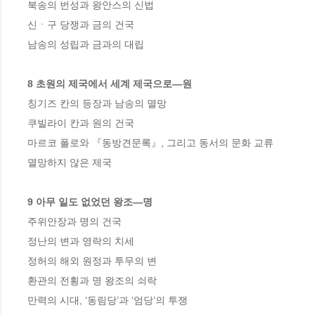
북송의 번성과 왕안스의 신법 

신ㆍ구 당쟁과 금의 건국 

남송의 성립과 금과의 대립 

8 초원의 제국에서 세계 제국으로―원 
칭기즈 칸의 등장과 남송의 멸망 

쿠빌라이 칸과 원의 건국 

마르코 폴로와 『동방견문록』, 그리고 동서의 문화 교류 

멸망하지 않은 제국 

9 아무 일도 없었던 왕조―명 
주위안장과 명의 건국 

정난의 변과 영락의 치세 

정허의 해외 원정과 투무의 변 

환관의 전횡과 명 왕조의 쇠락 

만력의 시대, ‘동림당’과 ‘엄당’의 투쟁 
