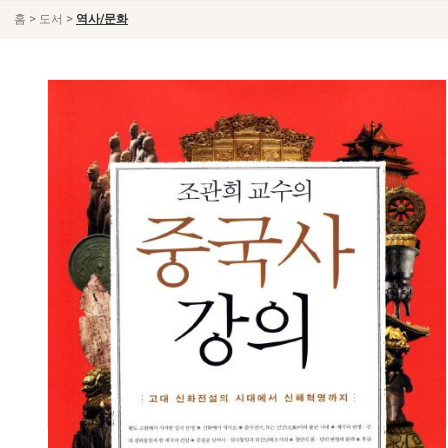
>
>
홈
도서
역사/문화