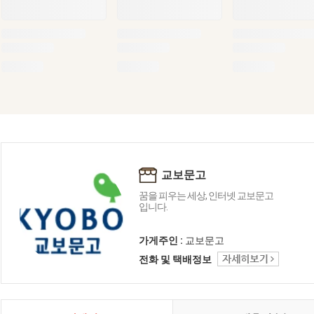
교보문고
꿈을 피우는 세상, 인터넷 교보문고
입니다.
가게주인 :
교보문고
전화 및 택배정보