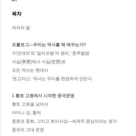
목차
저자의 말

프롤로그―우리는 역사를 왜 배우는가?
‘미언대의’와 ‘일자포폄’의 원리, ‘춘추필법’ 

사실(事實)에서 사실(史實)로 

모든 역사는 현대사 

‘온고지신’, 역사는 우리를 현명하게 만든다 

1 황토 고원에서 시작한 중국문명
황토 고원을 넘어서

어머니 강, 황허

중원과 중화, 그리고 화이사상―세계의 중심이라는 생각 

중국의 고대 문명 
