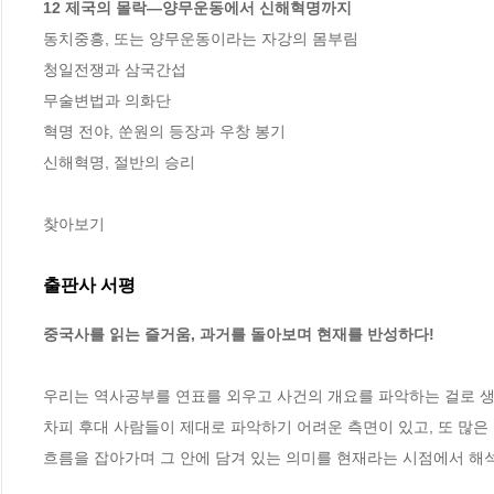
12 제국의 몰락―양무운동에서 신해혁명까지
동치중흥, 또는 양무운동이라는 자강의 몸부림 

청일전쟁과 삼국간섭 

무술변법과 의화단 

혁명 전야, 쑨원의 등장과 우창 봉기 

신해혁명, 절반의 승리 

찾아보기
출판사 서평
중국사를 읽는 즐거움, 과거를 돌아보며 현재를 반성하다!
우리는 역사공부를 연표를 외우고 사건의 개요를 파악하는 걸로 생
차피 후대 사람들이 제대로 파악하기 어려운 측면이 있고, 또 많은 
흐름을 잡아가며 그 안에 담겨 있는 의미를 현재라는 시점에서 해석하