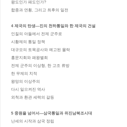
왕도인가 패도인가? 

합종과 연횡, 그리고 최후의 일전 

4 제국의 탄생―진의 천하통일와 한 제국의 건설
인질의 아들에서 전제 군주로 

시황제의 통일 정책 

대규모의 토목공사와 예고된 몰락

홍문지회와 패왕별희 

전제 군주의 이상형, 한 고조 류방 

한 무제의 치적 

왕망의 이상주의 

다시 일으켜진 역사 

외척과 환관 세력의 갈등 

5 중원을 넘어서―삼국통일과 위진남북조시대
난세의 시작과 삼국 정립 
