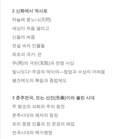
2 신화에서 역사로
하늘에 묻노니(天問) 

세상이 처음 열리고

신들의 싸움 

전설 속의 인물들 

최초의 국가, 은 

주(周)의 극은(克殷)과 천명 사상 

빛나도다! 주공의 덕이여―창업과 수성의 어려움 

봉건제도의 확립과 종법제도 

3 춘추전국, 또는 선진(先秦)이라 불린 시대
주 왕조의 쇠퇴와 주의 동천

춘추시대와 패자의 등장 

초의 중원 진출과 진 문공의 패업 

전국시대와 백가쟁명 
