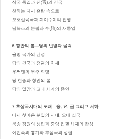
삼국 통일과 진(晋)의 건국 

천하는 다시 혼란 속으로 

오호십육국과 페이수이의 전쟁 

남북조의 분립과 수(隋)의 재통일 

6 창안의 봄―당의 번영과 몰락
율령 국가의 완성 

당의 건국과 정관의 치세 

우쩌톈의 무주 혁명 

당 현종과 창안의 봄 

당의 멸망과 고대 세계의 종언 

7 후삼국시대의 도래―송, 요, 금 그리고 서하 
다시 찾아온 분열의 시대, 오대 십국 

북송 정권의 성립과 중앙 집권 체제의 완성 

이민족의 흥기와 후삼국의 성립 
