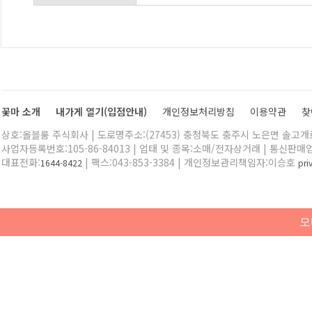
꽃마 소개
내가게 열기(입점안내)
개인정보처리방침
이용약관
찾
상호:올블룸 주식회사 | 도로명주소:(27453) 충청북도 충주시 노은면 솔고개로 
사업자등록번호:105-86-84013 | 업태 및 종목:소매/전자상거래 | 통신판매
대표전화:
| 팩스:043-853-3384 | 개인정보관리책임자:이승호
1644-8422
pr
모