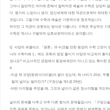
그러나 일반적인 의미에 준해서 말하자면 예술과 수학은 상당히 
다. 뭔가의 느낌이나 생각, 정신세계에 대한 직관으로부터 위대한 
것입니다. 그렇기에 수학과 예술은 기본적으로 창조적입니다. 

하지만 그 직관이 표현되는 방식은 다릅니다. 수학은 추상적인 기호
수학은 역시나 구별되며 상호보완적이라고 생각합니다. 

Q. 서양의 유클리드 『원론』과 비견될 만한 동양의 수학 고전이 
냐의 수학카페 1』에도 유휘의 방정 풀이가 서양과 비교되어 흥미
셨나요? 비교사적인 관점에서 동양세계만이 지니고 있는 특이한 점
A. 

-지금 체 모양(등변사다리꼴)의 밭이 있는데, 혀 너비가 20보, 무릎 
  밭의 넓이는 얼마인가? (구장산술 제1권 29번)

-어떤 다각형을 주었을 때, 그것과 넓이가 같은 정사각형을 작도하라.(
넓이의 문제를 다루고 아주 다른 형식의 문제들입니다. 『구장산술
또한 걸음을 뜻하는 '보'입니다. 실제로 이런 문제가 발생했을 것