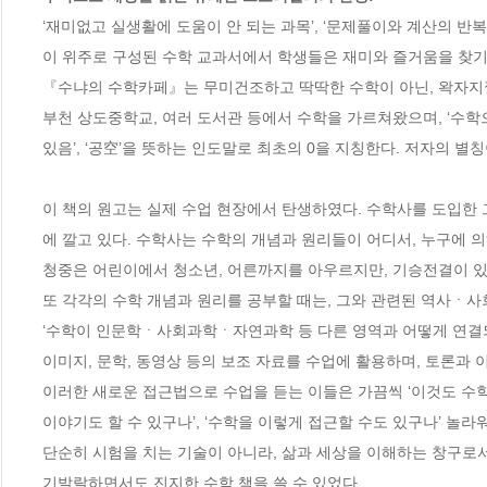
‘재미없고 실생활에 도움이 안 되는 과목’, ‘문제풀이와 계산의 반
이 위주로 구성된 수학 교과서에서 학생들은 재미와 즐거움을 찾기 힘
『수냐의 수학카페』는 무미건조하고 딱딱한 수학이 아닌, 왁자지껄
부천 상도중학교, 여러 도서관 등에서 수학을 가르쳐왔으며, ‘수학으로
있음’, ‘공空’을 뜻하는 인도말로 최초의 0을 지칭한다. 저자의 별칭이
이 책의 원고는 실제 수업 현장에서 탄생하였다. 수학사를 도입한
에 깔고 있다. 수학사는 수학의 개념과 원리들이 어디서, 누구에 
청중은 어린이에서 청소년, 어른까지를 아우르지만, 기승전결이 있는
또 각각의 수학 개념과 원리를 공부할 때는, 그와 관련된 역사ㆍ
‘수학이 인문학ㆍ사회과학ㆍ자연과학 등 다른 영역과 어떻게 연결되는
이미지, 문학, 동영상 등의 보조 자료를 수업에 활용하며, 토론과 이
이러한 새로운 접근법으로 수업을 듣는 이들은 가끔씩 ‘이것도 수학
이야기도 할 수 있구나’, ‘수학을 이렇게 접근할 수도 있구나’ 놀라워
단순히 시험을 치는 기술이 아니라, 삶과 세상을 이해하는 창구로서
기발랄하면서도 진지한 수학 책을 쓸 수 있었다.
