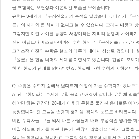
을 포함하는 보편성과 이론적인 모습을 보여줍니다. 

유휘는 3세기에 『구장산술』의 주석을 달았습니다. 따라서 『구장
론』의 시기와 큰 차이가 없다고 볼 수 있습니다. 그러나 내용과 방식
그렇지만 이런 차이를 동양과 서양이라는 지리적 문명의 차이라기보
전의 이집트나 메소포타미아의 수학 형식은 『구장산술』과 유사하기
그리스적 이전의 수학은 현실의 테두리 내에서 생성된 것입니다. 현
『원론』은 현실 너머의 세계를 지향하고 있습니다. 현실이 모태가
한 한 현실의 냄새를 없애려 했죠. 현실에 대한 수학의 지향성이 차이
Q. 수많은 수학자 중에서 남다르게 애정이 가는 수학자가 있나요?
A. 전 무한이라는 주제에 무척 끌리고 애정이 갑니다. 유한에 익숙
해야만 하는 긴장감, 20세기 이후의 무한을 둘러싼 흥미로운 이야
등장합니다. 전 그들을 존경과 호기심, 경계의 눈으로 바라봅니다. 

미친 수학자들! 그들 역시 다른 사람들에 대해 부정적인 평가를 하
미칠 정도로 뭔가를 해본다는 거, 괜찮지 않을까요? 뭐가 그들을 
살지는 않겠다며 경계하죠. 그들의 삶의 경로에 대해서 전 가치판단