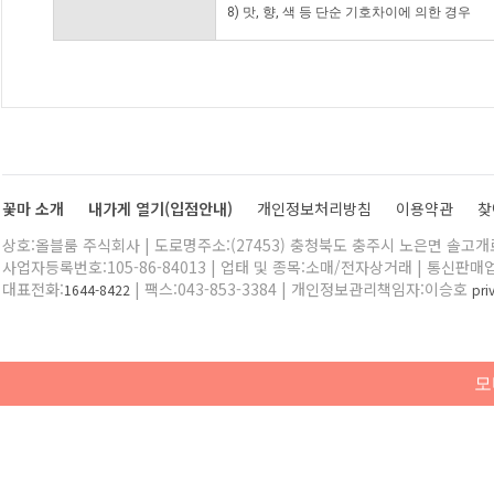
8) 맛, 향, 색 등 단순 기호차이에 의한 경우
꽃마 소개
내가게 열기(입점안내)
개인정보처리방침
이용약관
찾
상호:올블룸 주식회사 | 도로명주소:(27453) 충청북도 충주시 노은면 솔고개로 
사업자등록번호:105-86-84013 | 업태 및 종목:소매/전자상거래 | 통신판매
대표전화:
| 팩스:043-853-3384 | 개인정보관리책임자:이승호
1644-8422
pr
모