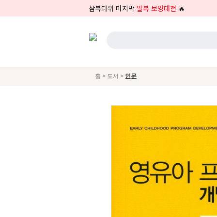
삼복더위 마지막
말복 보양대전
🔥
>
>
홈
도서
인문