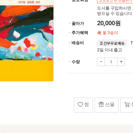
교보문고 ID 연결하기
도서를 구입하시면 
받으실 수 있습니다.
20,000원
ㆍ꽃마가
ㆍ추가혜택
꽃 3송이
ㆍ배송비
조건부무료배송
2일 이내 출고
ㆍ수량
찜
선물