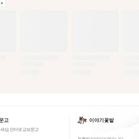
+
문고
이야기꽃밭
 세상, 인터넷 교보문고