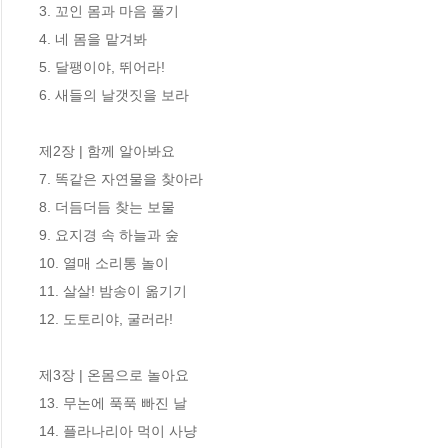
3. 꼬인 몸과 마음 풀기

4. 네 몸을 맡겨봐

5. 달팽이야, 뛰어라!

6. 새들의 날갯짓을 보라

제2장 | 함께 알아봐요

7. 똑같은 자연물을 찾아라

8. 더듬더듬 찾는 보물

9. 요지경 속 하늘과 숲

10. 열매 소리통 놀이

11. 살살! 밤송이 옮기기

12. 도토리야, 굴러라!

제3장 | 온몸으로 놀아요

13. 무논에 푹푹 빠진 날

14. 플라나리아 먹이 사냥
