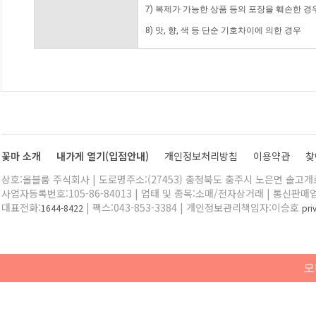
7) 복제가 가능한 상품 등의 포장을 훼손한 경
8) 맛, 향, 색 등 단순 기호차이에 의한 경우
꽃마 소개
내가게 열기(입점안내)
개인정보처리방침
이용약관
찾
상호:올블룸 주식회사 | 도로명주소:(27453) 충청북도 충주시 노은면 솔고개로 
사업자등록번호:105-86-84013 | 업태 및 종목:소매/전자상거래 | 통신판매
대표전화:
| 팩스:043-853-3384 | 개인정보관리책임자:이승호
1644-8422
pr
모