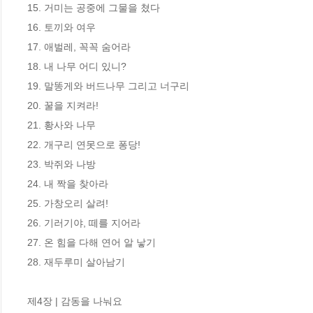
15. 거미는 공중에 그물을 쳤다

16. 토끼와 여우

17. 애벌레, 꼭꼭 숨어라

18. 내 나무 어디 있니?

19. 말똥게와 버드나무 그리고 너구리

20. 꿀을 지켜라!

21. 황사와 나무

22. 개구리 연못으로 퐁당!

23. 박쥐와 나방

24. 내 짝을 찾아라

25. 가창오리 살려!

26. 기러기야, 떼를 지어라

27. 온 힘을 다해 연어 알 낳기

28. 재두루미 살아남기

제4장 | 감동을 나눠요
