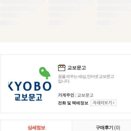
교보문고
꿈을 피우는 세상, 인터넷 교보문고
입니다.
가게주인 :
교보문고
전화 및 택배정보
상세정보
구매후기
(0)