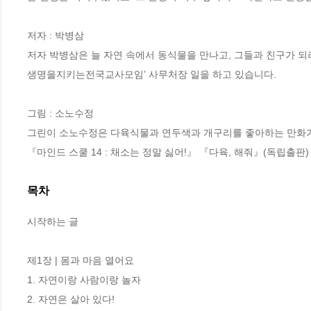
저자 : 박병삼

저자 박병삼은 늘 자연 속에서 동식물을 만나고, 그들과 친구가 되
생명을지키는전국교사모임’ 사무처장 일을 하고 있습니다.

그림 : 소노수정

그린이 소노수정은 다육식물과 연두색과 개구리를 좋아하는 만화가입
『마인드 스쿨 14 : 채소는 정말 싫어!』 『다육, 해줘』(독립출판
목차
시작하는 글

제1장 | 몸과 마음 열어요

1. 자연이랑 사람이랑 놀자

2. 자연은 살아 있다!
