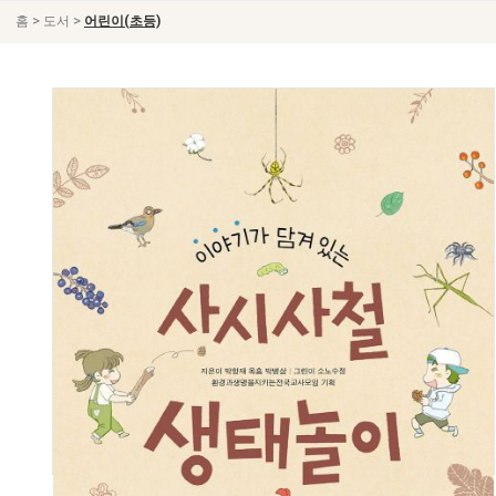
>
>
홈
도서
어린이(초등)