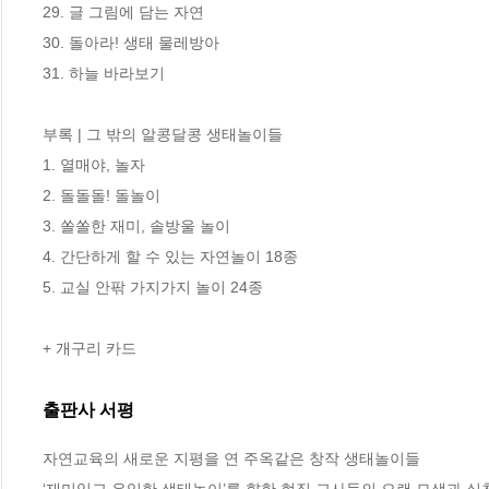
29. 글 그림에 담는 자연

30. 돌아라! 생태 물레방아

31. 하늘 바라보기

부록 | 그 밖의 알콩달콩 생태놀이들

1. 열매야, 놀자

2. 돌돌돌! 돌놀이

3. 쏠쏠한 재미, 솔방울 놀이

4. 간단하게 할 수 있는 자연놀이 18종

5. 교실 안팎 가지가지 놀이 24종

+ 개구리 카드
출판사 서평
자연교육의 새로운 지평을 연 주옥같은 창작 생태놀이들

‘재미있고 유익한 생태놀이’를 향한 현직 교사들의 오랜 모색과 실천