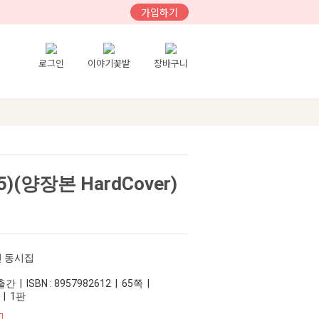
가입하기
로그인
이야기꽃밭
장바구니
(양장본 HardCover)
인 동시집
 | ISBN : 8957982612 | 65쪽 |
 | 1판