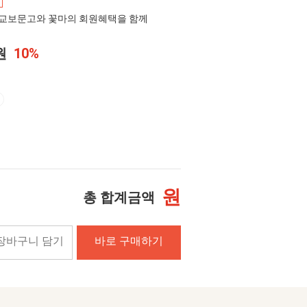
교보문고와 꽃마의 회원혜택을 함께
0원
10%
원
총 합계금액
장바구니 담기
바로 구매하기