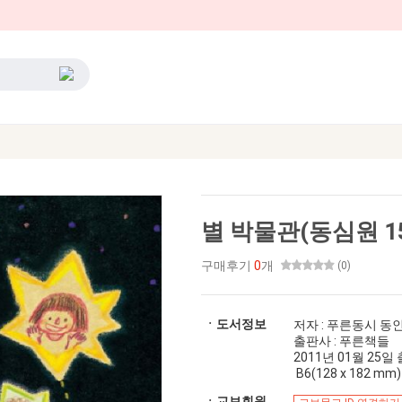
별 박물관(동심원 15)
구매후기
0
개
(0)
ㆍ도서정보
저자 : 푸른동시 동
출판사 : 푸른책들
2011년 01월 25일 출간
B6(128 x 182 mm)
ㆍ교보회원