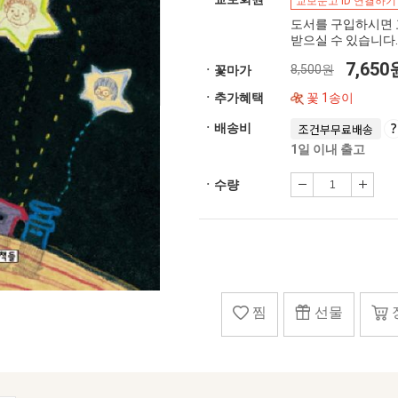
교보문고 ID 연결하기
도서를 구입하시면 
받으실 수 있습니다.
7,65
8,500원
ㆍ꽃마가
ㆍ추가혜택
꽃 1송이
ㆍ배송비
조건부무료배송
1일 이내 출고
ㆍ수량
찜
선물