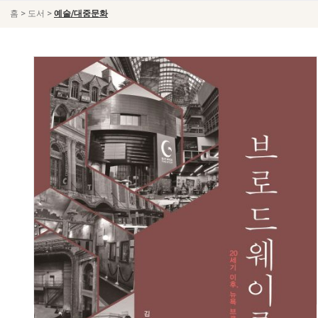
>
>
홈
도서
예술/대중문화