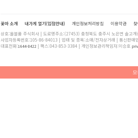
꽃마 소개
내가게 열기(입점안내)
개인정보처리방침
이용약관
찾
상호:올블룸 주식회사 | 도로명주소:(27453) 충청북도 충주시 노은면 솔고개로 
사업자등록번호:105-86-84013 | 업태 및 종목:소매/전자상거래 | 통신판매
대표전화:
| 팩스:043-853-3384 | 개인정보관리책임자:이승호
1644-8422
pr
모