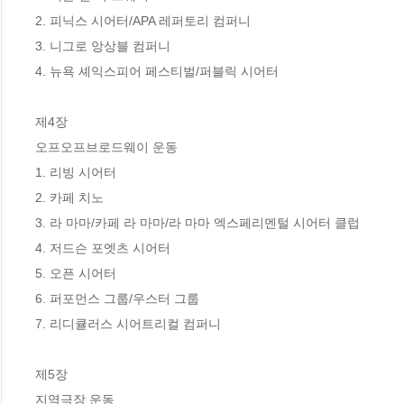
2. 피닉스 시어터/APA 레퍼토리 컴퍼니

3. 니그로 앙상블 컴퍼니

4. 뉴욕 셰익스피어 페스티벌/퍼블릭 시어터

제4장

오프오프브로드웨이 운동

1. 리빙 시어터

2. 카페 치노

3. 라 마마/카페 라 마마/라 마마 엑스페리멘털 시어터 클럽

4. 저드슨 포엣츠 시어터

5. 오픈 시어터

6. 퍼포먼스 그룹/우스터 그룹

7. 리디큘러스 시어트리컬 컴퍼니

제5장

지역극장 운동
