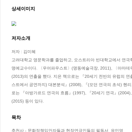
상세이미지
저자소개
저자 : 김미혜

고려대학교 영문학과를 졸업하고, 오스트리아 빈대학교에서 연극학
명예교수이다. 〈우어파우스트〉(명동예술극장, 2011), 〈아마데
(2013)의 연출을 했다. 지은 책으로는 『20세기 전반의 유럽의 연출가
스트에서 공연까지) 대본분석』(2008), 『(모던 연극의 초석) 헨리
로는 『아방가르드 연극의 흐름』(1997), 『20세기 연극』(2004)
(2015) 등이 있다.
목차
추천사 - 문화정책입안자들과 현장연극인들의 필독서_유민영
