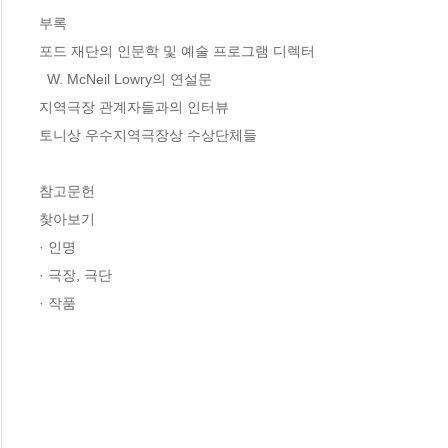
부록

포드 재단의 인문학 및 예술 프로그램 디렉터

  W. McNeil Lowry의 연설문

지역극장 관계자들과의 인터뷰

토니상 우수지역극장상 수상단체들

참고문헌

찾아보기

· 인명

· 극장, 극단

· 작품