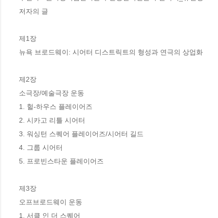
저자의 글

제1장

뉴욕 브로드웨이: 시어터 디스트릭트의 형성과 연극의 상업화

제2장

소극장/예술극장 운동

1. 헐-하우스 플레이어즈

2. 시카고 리틀 시어터

3. 워싱턴 스퀘어 플레이어즈/시어터 길드

4. 그룹 시어터

5. 프로빈스타운 플레이어즈

제3장

오프브로드웨이 운동

1. 서클 인 더 스퀘어
