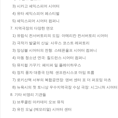
  3) 시카고 셰익스피어 시어터

  4) 유타 셰익스피어 페스티벌

  5) 셰익스피어 시어터 컴퍼니

7. 지역극장의 다양한 면모

  1) 유럽식 컨서버토리의 도입: 아메리칸 컨서버토리 시어터

  2) 극작가 발굴의 산실: 사우스 코스트 레퍼토리

  3) 앙상블 시어터의 전형: 스테픈울프 시어터 컴퍼니

  4) 아동 청소년 연극: 칠드런스 시어터 컴퍼니

  5) 뮤지컬 가꾸기: 페이퍼 밀 플레이하우스

  6) 정치 풍자 대중극 단체: 샌프란시스코 마임 트룹

  7) 로키산맥 서부의 복합공연장: 덴버 센터 포 더 퍼포밍 아츠

  8) 뉴욕시의 첫 토니상 우수지역극장 수상 극장: 시그니처 시어터 컴퍼니

8. 기타 비영리 기관들

  1) 브루클린 아카데미 오브 뮤직

  2) 유진 오닐 (메모리얼) 시어터 센터
